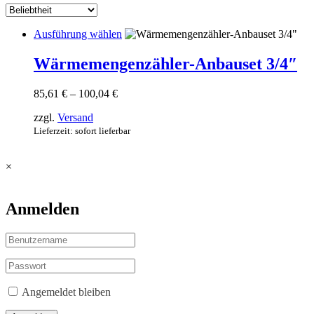
Dieses
Ausführung wählen
Produkt
weist
Wärmemengenzähler-Anbauset 3/4″
mehrere
Varianten
Preisspanne:
85,61
€
–
100,04
€
auf.
85,61 €
Die
zzgl.
Versand
bis
Optionen
100,04 €
Lieferzeit: sofort lieferbar
können
auf
der
×
Produktseite
gewählt
werden
Anmelden
Angemeldet bleiben