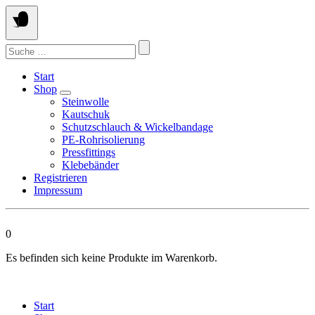
Springen
Sie
zum
Suchen
Inhalt
nach:
Start
Shop
Steinwolle
Kautschuk
Schutzschlauch & Wickelbandage
PE-Rohrisolierung
Pressfittings
Klebebänder
Registrieren
Impressum
0
Es befinden sich keine Produkte im Warenkorb.
Start