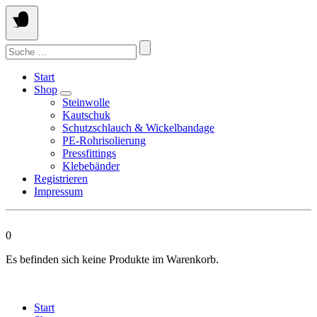
Springen
Sie
zum
Suchen
Inhalt
nach:
Start
Shop
Steinwolle
Kautschuk
Schutzschlauch & Wickelbandage
PE-Rohrisolierung
Pressfittings
Klebebänder
Registrieren
Impressum
0
Es befinden sich keine Produkte im Warenkorb.
Start