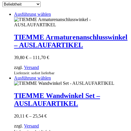
sortiert
Dieses
Ausführung wählen
Produkt
weist
mehrere
Varianten
TIEMME Armaturenanschlusswinkel
auf.
– AUSLAUFARTIKEL
Die
Optionen
können
Preisspanne:
39,80
€
–
111,70
€
auf
39,80 €
der
zzgl.
Versand
bis
Produktseite
111,70 €
Lieferzeit: sofort lieferbar
gewählt
Dieses
Ausführung wählen
werden
Produkt
weist
mehrere
TIEMME Wandwinkel Set –
Varianten
AUSLAUFARTIKEL
auf.
Die
Optionen
Preisspanne:
20,11
€
–
25,54
€
können
20,11 €
auf
zzgl.
Versand
bis
der