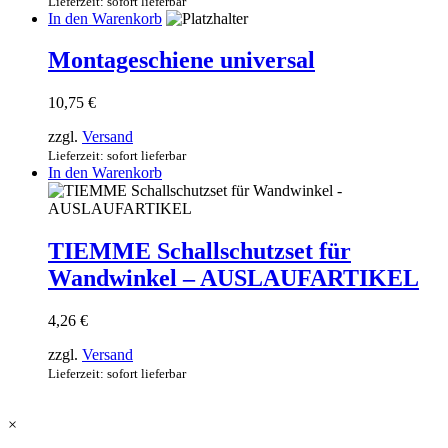
25,54 €
Lieferzeit: sofort lieferbar
Produktseite
In den Warenkorb
gewählt
werden
Montageschiene universal
10,75
€
zzgl.
Versand
Lieferzeit: sofort lieferbar
In den Warenkorb
TIEMME Schallschutzset für
Wandwinkel – AUSLAUFARTIKEL
4,26
€
zzgl.
Versand
Lieferzeit: sofort lieferbar
×