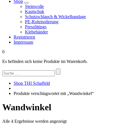
Shop
Steinwolle
Kautschuk
Schutzschlauch & Wickelbandage
PE-Rohrisolierung
Pressfittings
Klebebänder
Registrieren
Impressum
0
Es befinden sich keine Produkte im Warenkorb.
Suchen
nach:
Shop THI Schaffeld
Produkte verschlagwortet mit „Wandwinkel“
Wandwinkel
Nach
Alle 4 Ergebnisse werden angezeigt
Beliebtheit