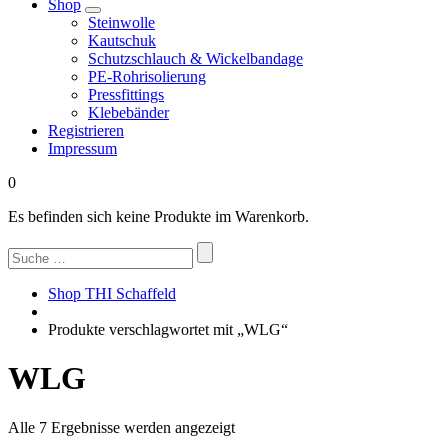
Shop
Steinwolle
Kautschuk
Schutzschlauch & Wickelbandage
PE-Rohrisolierung
Pressfittings
Klebebänder
Registrieren
Impressum
0
Es befinden sich keine Produkte im Warenkorb.
Suchen
nach:
Shop THI Schaffeld
Produkte verschlagwortet mit „WLG“
WLG
Nach
Alle 7 Ergebnisse werden angezeigt
Beliebtheit