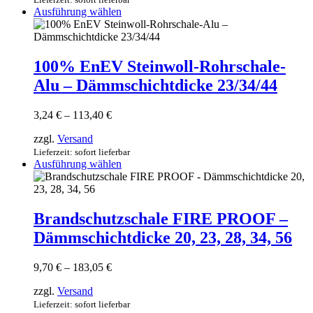
können
Dieses
Ausführung wählen
auf
Produkt
der
weist
Produktseite
mehrere
gewählt
Varianten
100% EnEV Steinwoll-Rohrschale-
werden
auf.
Alu – Dämmschichtdicke 23/34/44
Die
Optionen
können
Preisspanne:
3,24
€
–
113,40
€
auf
3,24 €
der
zzgl.
Versand
bis
Produktseite
113,40 €
Lieferzeit: sofort lieferbar
gewählt
Dieses
Ausführung wählen
werden
Produkt
weist
mehrere
Varianten
Brandschutzschale FIRE PROOF –
auf.
Dämmschichtdicke 20, 23, 28, 34, 56
Die
Optionen
können
Preisspanne:
9,70
€
–
183,05
€
auf
9,70 €
der
zzgl.
Versand
bis
Produktseite
183,05 €
Lieferzeit: sofort lieferbar