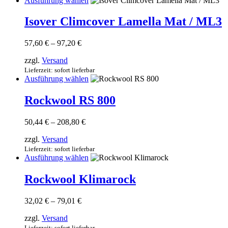
Ausführung wählen
auf
Produkt
der
weist
Isover Climcover Lamella Mat / ML3
Produktseite
mehrere
gewählt
Varianten
werden
Preisspanne:
57,60
€
–
97,20
€
auf.
57,60 €
Die
zzgl.
Versand
bis
Optionen
97,20 €
Lieferzeit: sofort lieferbar
können
Dieses
Ausführung wählen
auf
Produkt
der
weist
Rockwool RS 800
Produktseite
mehrere
gewählt
Varianten
werden
Preisspanne:
50,44
€
–
208,80
€
auf.
50,44 €
Die
zzgl.
Versand
bis
Optionen
208,80 €
Lieferzeit: sofort lieferbar
können
Dieses
Ausführung wählen
auf
Produkt
der
weist
Rockwool Klimarock
Produktseite
mehrere
gewählt
Varianten
werden
Preisspanne:
32,02
€
–
79,01
€
auf.
32,02 €
Die
zzgl.
Versand
bis
Optionen
79,01 €
Lieferzeit: sofort lieferbar