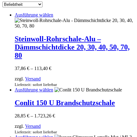
sortiert
Dieses
Ausführung wählen
Produkt
weist
mehrere
Varianten
Steinwoll-Rohrschale-Alu –
auf.
Dämmschichtdicke 20, 30, 40, 50, 70,
Die
Optionen
80
können
auf
Preisspanne:
37,86
€
–
113,40
€
der
37,86 €
Produktseite
zzgl.
Versand
bis
gewählt
113,40 €
Lieferzeit: sofort lieferbar
werden
Dieses
Ausführung wählen
Produkt
weist
Conlit 150 U Brandschutzschale
mehrere
Varianten
Preisspanne:
28,85
€
–
1.723,26
€
auf.
28,85 €
Die
zzgl.
Versand
bis
Optionen
1.723,26 €
Lieferzeit: sofort lieferbar
können
Dieses