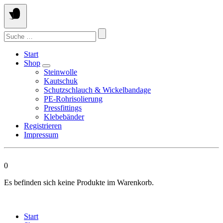
Springen
Sie
zum
Suchen
Inhalt
nach:
Start
Shop
Steinwolle
Kautschuk
Schutzschlauch & Wickelbandage
PE-Rohrisolierung
Pressfittings
Klebebänder
Registrieren
Impressum
0
Es befinden sich keine Produkte im Warenkorb.
Start