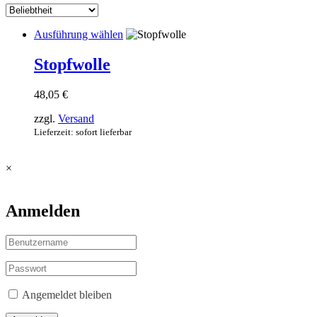
Dieses
Ausführung wählen
Produkt
weist
Stopfwolle
mehrere
Varianten
48,05
€
auf.
Die
zzgl.
Versand
Optionen
Lieferzeit: sofort lieferbar
können
auf
der
×
Produktseite
gewählt
werden
Anmelden
Angemeldet bleiben