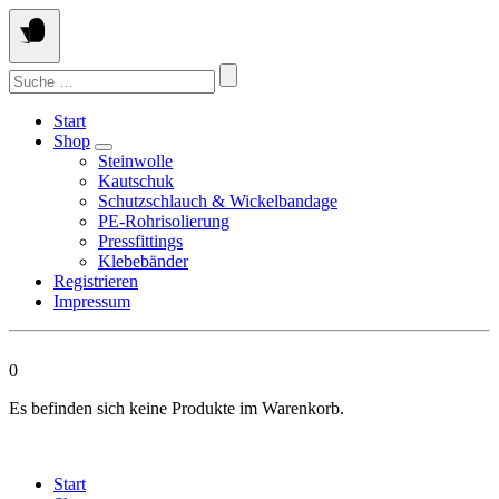
Springen
Sie
zum
Suchen
Inhalt
nach:
Start
Shop
Steinwolle
Kautschuk
Schutzschlauch & Wickelbandage
PE-Rohrisolierung
Pressfittings
Klebebänder
Registrieren
Impressum
0
Es befinden sich keine Produkte im Warenkorb.
Start