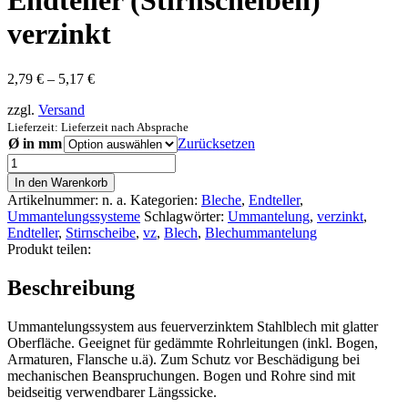
Endteller (Stirnscheiben)
verzinkt
Preisspanne:
2,79
€
–
5,17
€
2,79 €
zzgl.
Versand
bis
5,17 €
Lieferzeit: Lieferzeit nach Absprache
Ø in mm
Zurücksetzen
Endteller
(Stirnscheiben)
In den Warenkorb
verzinkt
Artikelnummer:
n. a.
Kategorien:
Bleche
,
Endteller
,
Menge
Ummantelungssysteme
Schlagwörter:
Ummantelung
,
verzinkt
,
Endteller
,
Stirnscheibe
,
vz
,
Blech
,
Blechummantelung
Produkt teilen:
Beschreibung
Ummantelungssystem aus feuerverzinktem Stahlblech mit glatter
Oberfläche. Geeignet für gedämmte Rohrleitungen (inkl. Bogen,
Armaturen, Flansche u.ä). Zum Schutz vor Beschädigung bei
mechanischen Beanspruchungen. Bogen und Rohre sind mit
beidseitig verwendbarer Längssicke.