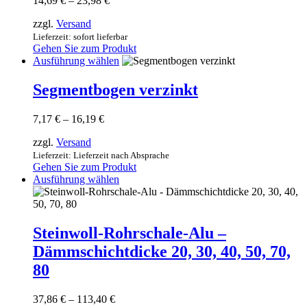
14,69
€
–
23,98
€
auf.
14,69 €
Die
zzgl.
Versand
bis
Optionen
23,98 €
Lieferzeit: sofort lieferbar
können
Gehen Sie zum Produkt
auf
Dieses
Ausführung wählen
der
Produkt
Produktseite
weist
Segmentbogen verzinkt
gewählt
mehrere
werden
Varianten
Preisspanne:
7,17
€
–
16,19
€
auf.
7,17 €
Die
zzgl.
Versand
bis
Optionen
16,19 €
Lieferzeit: Lieferzeit nach Absprache
können
Gehen Sie zum Produkt
auf
Dieses
Ausführung wählen
der
Produkt
Produktseite
weist
gewählt
mehrere
werden
Varianten
Steinwoll-Rohrschale-Alu –
auf.
Dämmschichtdicke 20, 30, 40, 50, 70,
Die
Optionen
80
können
auf
Preisspanne:
37,86
€
–
113,40
€
der