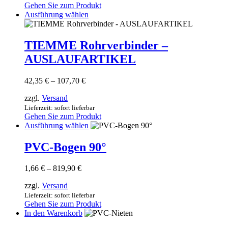
Gehen Sie zum Produkt
auf
Dieses
Ausführung wählen
der
Produkt
Produktseite
weist
gewählt
mehrere
TIEMME Rohrverbinder –
werden
Varianten
AUSLAUFARTIKEL
auf.
Die
Optionen
Preisspanne:
42,35
€
–
107,70
€
können
42,35 €
auf
zzgl.
Versand
bis
der
107,70 €
Lieferzeit: sofort lieferbar
Produktseite
Gehen Sie zum Produkt
gewählt
Dieses
Ausführung wählen
werden
Produkt
weist
PVC-Bogen 90°
mehrere
Varianten
Preisspanne:
1,66
€
–
819,90
€
auf.
1,66 €
Die
zzgl.
Versand
bis
Optionen
819,90 €
Lieferzeit: sofort lieferbar
können
Gehen Sie zum Produkt
auf
In den Warenkorb
der
Produktseite