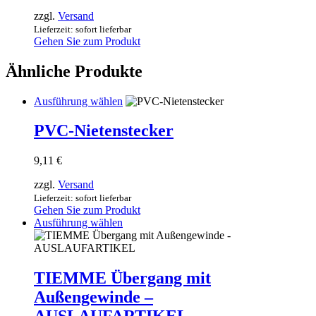
37,86 €
Produktseite
zzgl.
Versand
bis
gewählt
113,40 €
Lieferzeit: sofort lieferbar
werden
Gehen Sie zum Produkt
Ähnliche Produkte
Dieses
Ausführung wählen
Produkt
weist
PVC-Nietenstecker
mehrere
Varianten
9,11
€
auf.
Die
zzgl.
Versand
Optionen
Lieferzeit: sofort lieferbar
können
Gehen Sie zum Produkt
auf
Dieses
Ausführung wählen
der
Produkt
Produktseite
weist
gewählt
mehrere
werden
Varianten
TIEMME Übergang mit
auf.
Außengewinde –
Die
Optionen