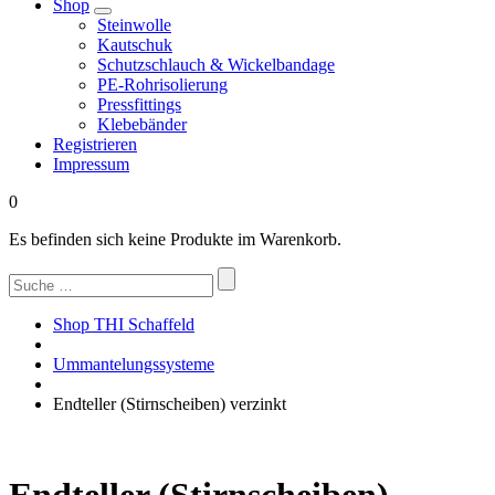
Shop
Steinwolle
Kautschuk
Schutzschlauch & Wickelbandage
PE-Rohrisolierung
Pressfittings
Klebebänder
Registrieren
Impressum
0
Es befinden sich keine Produkte im Warenkorb.
Suchen
nach:
Shop THI Schaffeld
Ummantelungssysteme
Endteller (Stirnscheiben) verzinkt