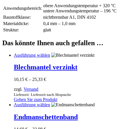
obere Anwendungstemperatur + 320 °C
Anwendungsbereich:
untere Anwendungstemperatur – 196 °C
Baustoffklasse:
nichtbrennbar A1, DIN 4102
Materialdicke:
0,4 mm – 1,0 mm
Struktur:
glatt
Das könnte Ihnen auch gefallen …
Dieses
Ausführung wählen
Produkt
weist
Blechmantel verzinkt
mehrere
Varianten
Preisspanne:
10,15
€
–
25,33
€
auf.
10,15 €
Die
zzgl.
Versand
bis
Optionen
25,33 €
Lieferzeit: Lieferzeit nach Absprache
können
Gehen Sie zum Produkt
auf
Dieses
Ausführung wählen
der
Produkt
Produktseite
weist
Endmanschettenband
gewählt
mehrere
werden
Varianten
Preisspanne: