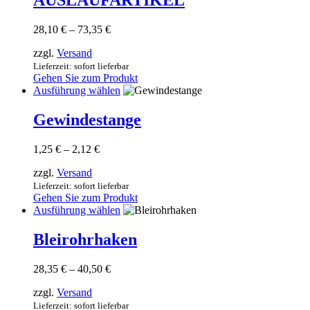
AUSLAUFARTIKEL
können
auf
Preisspanne:
28,10
€
–
73,35
€
der
28,10 €
Produktseite
zzgl.
Versand
bis
gewählt
73,35 €
Lieferzeit: sofort lieferbar
werden
Gehen Sie zum Produkt
Dieses
Ausführung wählen
Produkt
weist
Gewindestange
mehrere
Varianten
Preisspanne:
1,25
€
–
2,12
€
auf.
1,25 €
Die
zzgl.
Versand
bis
Optionen
2,12 €
Lieferzeit: sofort lieferbar
können
Gehen Sie zum Produkt
auf
Dieses
Ausführung wählen
der
Produkt
Produktseite
weist
Bleirohrhaken
gewählt
mehrere
werden
Varianten
Preisspanne:
28,35
€
–
40,50
€
auf.
28,35 €
Die
zzgl.
Versand
bis
Optionen
40,50 €
Lieferzeit: sofort lieferbar
können