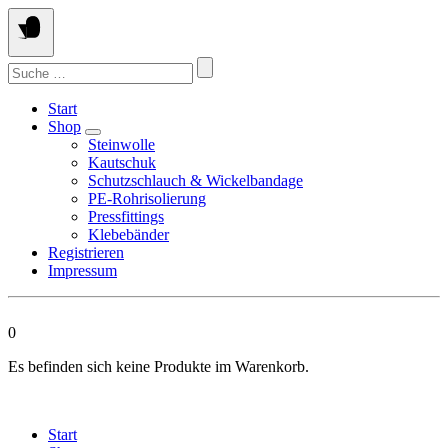
Springen
Sie
zum
Suchen
Inhalt
nach:
Start
Shop
Steinwolle
Kautschuk
Schutzschlauch & Wickelbandage
PE-Rohrisolierung
Pressfittings
Klebebänder
Registrieren
Impressum
0
Es befinden sich keine Produkte im Warenkorb.
Start