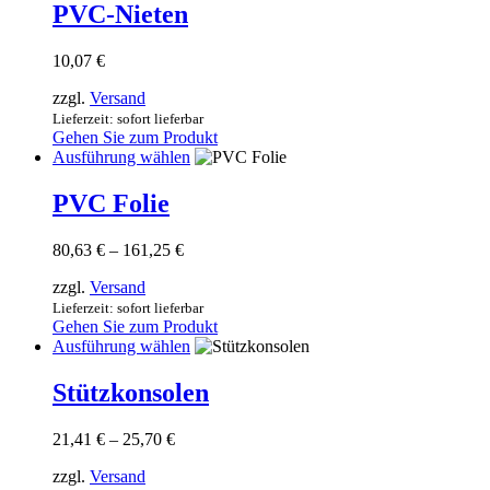
PVC-Nieten
gewählt
werden
10,07
€
zzgl.
Versand
Lieferzeit: sofort lieferbar
Gehen Sie zum Produkt
Dieses
Ausführung wählen
Produkt
weist
PVC Folie
mehrere
Varianten
Preisspanne:
80,63
€
–
161,25
€
auf.
80,63 €
Die
zzgl.
Versand
bis
Optionen
161,25 €
Lieferzeit: sofort lieferbar
können
Gehen Sie zum Produkt
auf
Dieses
Ausführung wählen
der
Produkt
Produktseite
weist
Stützkonsolen
gewählt
mehrere
werden
Varianten
Preisspanne:
21,41
€
–
25,70
€
auf.
21,41 €
Die
zzgl.
Versand
bis
Optionen