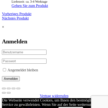
25,70 €
Lieferzeit: ca. 3-4 Werktage
können
Gehen Sie zum Produkt
auf
der
Vorheriges Produkt
Produktseite
Nächstes Produkt
gewählt
werden
×
Anmelden
Angemeldet bleiben
Anmelden
Vertrag widerrufen
Die Webseite verwendet Cookies, um Ihnen den bestmöglichen
Service zu gewährleisten. Wenn Sie auf der Seite weitersurfen