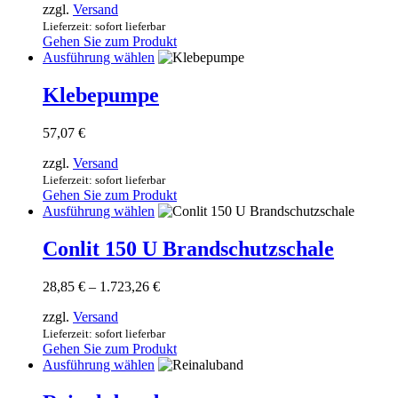
zzgl.
Versand
Optionen
Lieferzeit: sofort lieferbar
können
Gehen Sie zum Produkt
auf
Dieses
Ausführung wählen
der
Produkt
Produktseite
weist
Klebepumpe
gewählt
mehrere
werden
Varianten
57,07
€
auf.
Die
zzgl.
Versand
Optionen
Lieferzeit: sofort lieferbar
können
Gehen Sie zum Produkt
auf
Dieses
Ausführung wählen
der
Produkt
Produktseite
weist
Conlit 150 U Brandschutzschale
gewählt
mehrere
werden
Varianten
Preisspanne:
28,85
€
–
1.723,26
€
auf.
28,85 €
Die
zzgl.
Versand
bis
Optionen
1.723,26 €
Lieferzeit: sofort lieferbar
können
Gehen Sie zum Produkt
auf
Dieses
Ausführung wählen
der
Produkt
Produktseite
weist