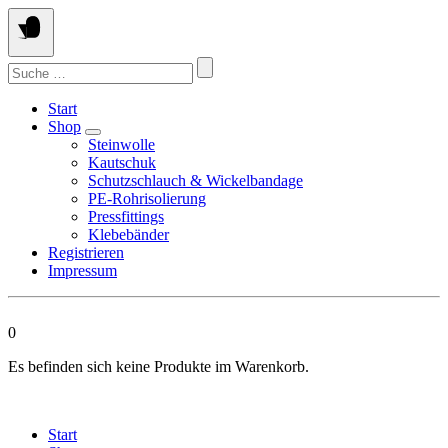
Springen
Sie
zum
Suchen
Inhalt
nach:
Start
Shop
Steinwolle
Kautschuk
Schutzschlauch & Wickelbandage
PE-Rohrisolierung
Pressfittings
Klebebänder
Registrieren
Impressum
0
Es befinden sich keine Produkte im Warenkorb.
Start