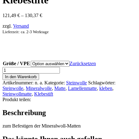
Klebestifte
Preisspanne:
121,49
€
–
130,37
€
121,49 €
zzgl.
Versand
bis
130,37 €
Lieferzeit: ca. 2-3 Werktage
Größe / VPE
Zurücksetzen
Klebestifte
Menge
In den Warenkorb
Artikelnummer:
n. a.
Kategorie:
Steinwolle
Schlagwörter:
Steinwolle
,
Mineralwolle
,
Matte
,
Lamellenmatte
,
kleben
,
Steinwollmatte
,
Klebestift
Produkt teilen:
Beschreibung
zum Befestigen der Mineralwoll-Matten
Das könnte Ihnen auch gefallen …