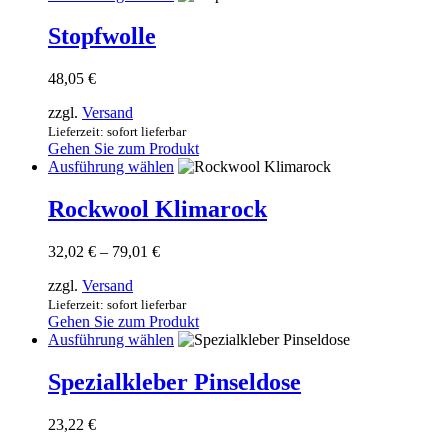
der
Produkt
Produktseite
weist
Stopfwolle
gewählt
mehrere
werden
Varianten
48,05
€
auf.
Die
zzgl.
Versand
Optionen
Lieferzeit: sofort lieferbar
können
Gehen Sie zum Produkt
auf
Dieses
Ausführung wählen
der
Produkt
Produktseite
weist
Rockwool Klimarock
gewählt
mehrere
werden
Varianten
Preisspanne:
32,02
€
–
79,01
€
auf.
32,02 €
Die
zzgl.
Versand
bis
Optionen
79,01 €
Lieferzeit: sofort lieferbar
können
Gehen Sie zum Produkt
auf
Dieses
Ausführung wählen
der
Produkt
Produktseite
weist
Spezialkleber Pinseldose
gewählt
mehrere
werden
Varianten
23,22
€
auf.
Die