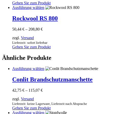
Gehen Sie zum Produkt
auf
Dieses
Ausführung wählen
der
Produkt
Produktseite
weist
Rockwool RS 800
gewählt
mehrere
werden
Varianten
Preisspanne:
50,44
€
–
208,80
€
auf.
50,44 €
Die
zzgl.
Versand
bis
Optionen
208,80 €
Lieferzeit: sofort lieferbar
können
Gehen Sie zum Produkt
auf
der
Ähnliche Produkte
Produktseite
gewählt
werden
Dieses
Ausführung wählen
Produkt
weist
Conlit Brandschutzmanschette
mehrere
Varianten
Preisspanne:
42,75
€
–
115,07
€
auf.
42,75 €
Die
zzgl.
Versand
bis
Optionen
115,07 €
Lieferzeit: keine Lagerware, Lieferzeit nach Absprache
können
Gehen Sie zum Produkt
auf
Dieses
Ausführung wählen