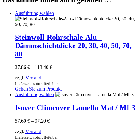
Dieses
Ausführung wählen
Produkt
weist
mehrere
Varianten
Steinwoll-Rohrschale-Alu –
auf.
Dämmschichtdicke 20, 30, 40, 50, 70,
Die
Optionen
80
können
auf
Preisspanne:
37,86
€
–
113,40
€
der
37,86 €
Produktseite
zzgl.
Versand
bis
gewählt
113,40 €
Lieferzeit: sofort lieferbar
werden
Gehen Sie zum Produkt
Dieses
Ausführung wählen
Produkt
weist
Isover Climcover Lamella Mat / ML3
mehrere
Varianten
Preisspanne:
57,60
€
–
97,20
€
auf.
57,60 €
Die
zzgl.
Versand
bis
Optionen
97,20 €
Lieferzeit: sofort lieferbar
können