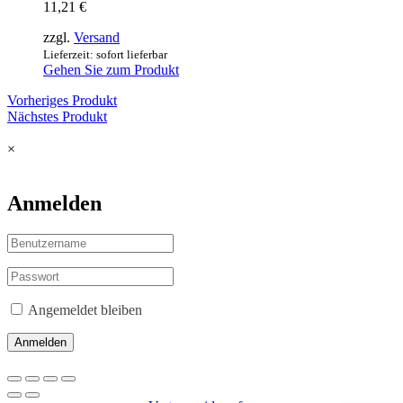
11,21
€
auf.
Die
zzgl.
Versand
Optionen
Lieferzeit: sofort lieferbar
können
Gehen Sie zum Produkt
auf
der
Vorheriges Produkt
Produktseite
Nächstes Produkt
gewählt
werden
×
Anmelden
Angemeldet bleiben
Anmelden