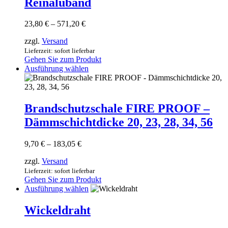
Reinaluband
gewählt
mehrere
werden
Varianten
Preisspanne:
23,80
€
–
571,20
€
auf.
23,80 €
Die
zzgl.
Versand
bis
Optionen
571,20 €
Lieferzeit: sofort lieferbar
können
Gehen Sie zum Produkt
auf
Dieses
Ausführung wählen
der
Produkt
Produktseite
weist
gewählt
mehrere
werden
Varianten
Brandschutzschale FIRE PROOF –
auf.
Dämmschichtdicke 20, 23, 28, 34, 56
Die
Optionen
können
Preisspanne:
9,70
€
–
183,05
€
auf
9,70 €
der
zzgl.
Versand
bis
Produktseite
183,05 €
Lieferzeit: sofort lieferbar
gewählt
Gehen Sie zum Produkt
werden
Dieses
Ausführung wählen
Produkt
weist
Wickeldraht
mehrere
Varianten