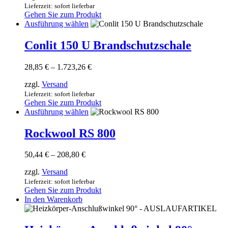
110,45 €
Lieferzeit: sofort lieferbar
können
Gehen Sie zum Produkt
auf
Dieses
Ausführung wählen
der
Produkt
Produktseite
weist
Conlit 150 U Brandschutzschale
gewählt
mehrere
werden
Varianten
Preisspanne:
28,85
€
–
1.723,26
€
auf.
28,85 €
Die
zzgl.
Versand
bis
Optionen
1.723,26 €
Lieferzeit: sofort lieferbar
können
Gehen Sie zum Produkt
auf
Dieses
Ausführung wählen
der
Produkt
Produktseite
weist
Rockwool RS 800
gewählt
mehrere
werden
Varianten
Preisspanne:
50,44
€
–
208,80
€
auf.
50,44 €
Die
zzgl.
Versand
bis
Optionen
208,80 €
Lieferzeit: sofort lieferbar
können
Gehen Sie zum Produkt
auf
In den Warenkorb
der
Produktseite
gewählt