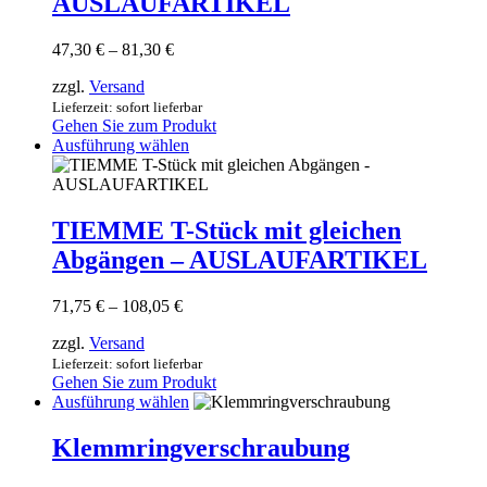
AUSLAUFARTIKEL
auf.
Die
Optionen
Preisspanne:
47,30
€
–
81,30
€
können
47,30 €
auf
zzgl.
Versand
bis
der
81,30 €
Lieferzeit: sofort lieferbar
Produktseite
Gehen Sie zum Produkt
gewählt
Dieses
Ausführung wählen
werden
Produkt
weist
mehrere
Varianten
TIEMME T-Stück mit gleichen
auf.
Abgängen – AUSLAUFARTIKEL
Die
Optionen
können
Preisspanne:
71,75
€
–
108,05
€
auf
71,75 €
der
zzgl.
Versand
bis
Produktseite
108,05 €
Lieferzeit: sofort lieferbar
gewählt
Gehen Sie zum Produkt
werden
Dieses
Ausführung wählen
Produkt
weist
Klemmringverschraubung
mehrere
Varianten