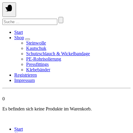
Springen
Sie
zum
Suchen
Inhalt
nach:
Start
Shop
Steinwolle
Kautschuk
Schutzschlauch & Wickelbandage
PE-Rohrisolierung
Pressfittings
Klebebänder
Registrieren
Impressum
0
Es befinden sich keine Produkte im Warenkorb.
Start