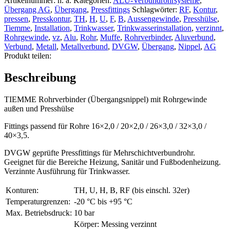
Artikelnummer:
n. a.
Kategorien:
ALU-Verbundrohrsysteme
,
Außengewinde
Übergang AG
,
Übergang
,
Pressfittings
Schlagwörter:
RF
,
Kontur
,
-
pressen
,
Presskontur
,
TH
,
H
,
U
,
F
,
B
,
Aussengewinde
,
Presshülse
,
AUSLAUFARTIKEL
Tiemme
,
Installation
,
Trinkwasser
,
Trinkwasserinstallation
,
verzinnt
,
Menge
Rohrgewinde
,
vz
,
Alu
,
Rohr
,
Muffe
,
Rohrverbinder
,
Aluverbund
,
Verbund
,
Metall
,
Metallverbund
,
DVGW
,
Übergang
,
Nippel
,
AG
Produkt teilen:
Beschreibung
TIEMME Rohrverbinder (Übergangsnippel) mit Rohrgewinde
außen und Presshülse
Fittings passend für Rohre 16×2,0 / 20×2,0 / 26×3,0 / 32×3,0 /
40×3,5.
DVGW geprüfte Pressfittings für Mehrschichtverbundrohr.
Geeignet für die Bereiche Heizung, Sanitär und Fußbodenheizung.
Verzinnte Ausführung für Trinkwasser.
Konturen:
TH, U, H, B, RF (bis einschl. 32er)
Temperaturgrenzen:
-20 °C bis +95 °C
Max. Betriebsdruck:
10 bar
Körper: Messing verzinnt