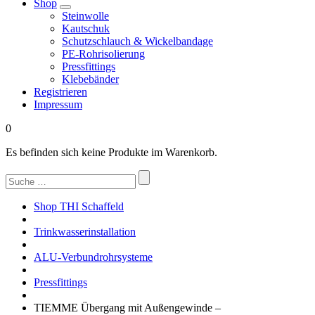
Shop
Steinwolle
Kautschuk
Schutzschlauch & Wickelbandage
PE-Rohrisolierung
Pressfittings
Klebebänder
Registrieren
Impressum
0
Es befinden sich keine Produkte im Warenkorb.
Suchen
nach:
Shop THI Schaffeld
Trinkwasserinstallation
ALU-Verbundrohrsysteme
Pressfittings
TIEMME Übergang mit Außengewinde –