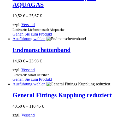
Varianten
AQUAGAS
auf.
Die
Optionen
Preisspanne:
19,52
€
–
25,67
€
können
19,52 €
auf
zzgl.
Versand
bis
der
25,67 €
Lieferzeit: Lieferzeit nach Absprache
Produktseite
Gehen Sie zum Produkt
gewählt
Dieses
Ausführung wählen
werden
Produkt
weist
Endmanschettenband
mehrere
Varianten
Preisspanne:
14,69
€
–
23,98
€
auf.
14,69 €
Die
zzgl.
Versand
bis
Optionen
23,98 €
Lieferzeit: sofort lieferbar
können
Gehen Sie zum Produkt
auf
Dieses
Ausführung wählen
der
Produkt
Produktseite
weist
General Fittings Kupplung reduziert
gewählt
mehrere
werden
Varianten
Preisspanne:
40,50
€
–
110,45
€
auf.
40,50 €
Die
zzgl.
Versand
bis
Optionen