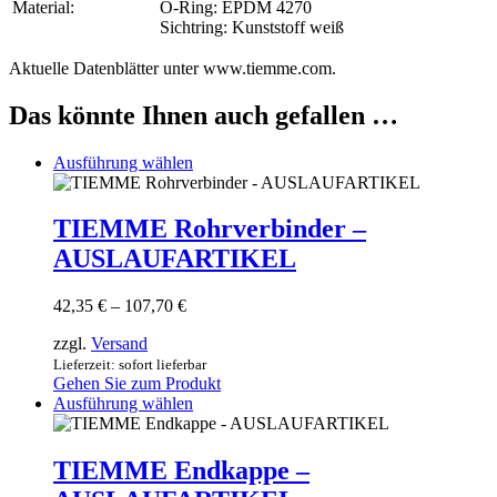
Material:
O-Ring: EPDM 4270
Sichtring: Kunststoff weiß
Aktuelle Datenblätter unter www.tiemme.com.
Das könnte Ihnen auch gefallen …
Dieses
Ausführung wählen
Produkt
weist
mehrere
TIEMME Rohrverbinder –
Varianten
AUSLAUFARTIKEL
auf.
Die
Optionen
Preisspanne:
42,35
€
–
107,70
€
können
42,35 €
auf
zzgl.
Versand
bis
der
107,70 €
Lieferzeit: sofort lieferbar
Produktseite
Gehen Sie zum Produkt
gewählt
Dieses
Ausführung wählen
werden
Produkt
weist
mehrere
TIEMME Endkappe –
Varianten