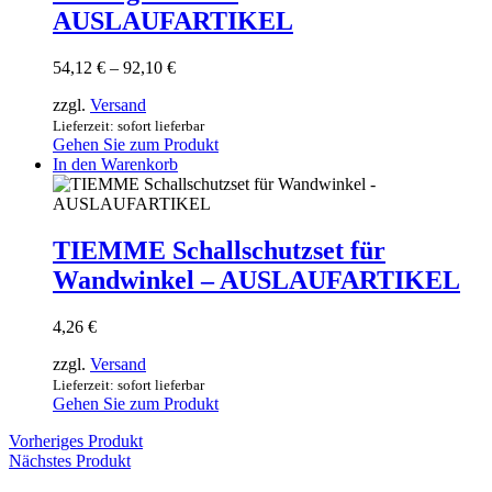
Optionen
AUSLAUFARTIKEL
können
auf
Preisspanne:
54,12
€
–
92,10
€
der
54,12 €
Produktseite
zzgl.
Versand
bis
gewählt
92,10 €
Lieferzeit: sofort lieferbar
werden
Gehen Sie zum Produkt
In den Warenkorb
TIEMME Schallschutzset für
Wandwinkel – AUSLAUFARTIKEL
4,26
€
zzgl.
Versand
Lieferzeit: sofort lieferbar
Gehen Sie zum Produkt
Vorheriges Produkt
Nächstes Produkt