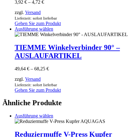
Preisspanne:
3,92
€
–
4,72
€
auf.
3,92 €
Die
zzgl.
Versand
bis
Optionen
4,72 €
Lieferzeit: sofort lieferbar
können
Gehen Sie zum Produkt
auf
Dieses
Ausführung wählen
der
Produkt
Produktseite
weist
gewählt
mehrere
TIEMME Winkelverbinder 90° –
werden
Varianten
AUSLAUFARTIKEL
auf.
Die
Optionen
Preisspanne:
49,64
€
–
68,25
€
können
49,64 €
auf
zzgl.
Versand
bis
der
68,25 €
Lieferzeit: sofort lieferbar
Produktseite
Gehen Sie zum Produkt
gewählt
werden
Ähnliche Produkte
Dieses
Ausführung wählen
Produkt
weist
mehrere
Reduziermuffe V-Press Kupfer