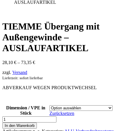
AUSLAUFARTIKEL
TIEMME Übergang mit
Außengewinde –
AUSLAUFARTIKEL
Preisspanne:
28,10
€
–
73,35
€
28,10 €
zzgl.
Versand
bis
73,35 €
Lieferzeit: sofort lieferbar
ABVERKAUF WEGEN PRODUKTWECHSEL
Dimension / VPE in
Stück
Zurücksetzen
TIEMME
Übergang
In den Warenkorb
mit