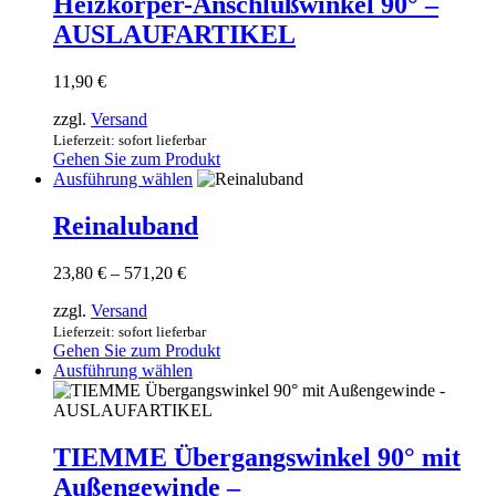
Heizkörper-Anschlußwinkel 90° –
werden
AUSLAUFARTIKEL
11,90
€
zzgl.
Versand
Lieferzeit: sofort lieferbar
Gehen Sie zum Produkt
Dieses
Ausführung wählen
Produkt
weist
Reinaluband
mehrere
Varianten
Preisspanne:
23,80
€
–
571,20
€
auf.
23,80 €
Die
zzgl.
Versand
bis
Optionen
571,20 €
Lieferzeit: sofort lieferbar
können
Gehen Sie zum Produkt
auf
Dieses
Ausführung wählen
der
Produkt
Produktseite
weist
gewählt
mehrere
werden
Varianten
TIEMME Übergangswinkel 90° mit
auf.
Außengewinde –
Die