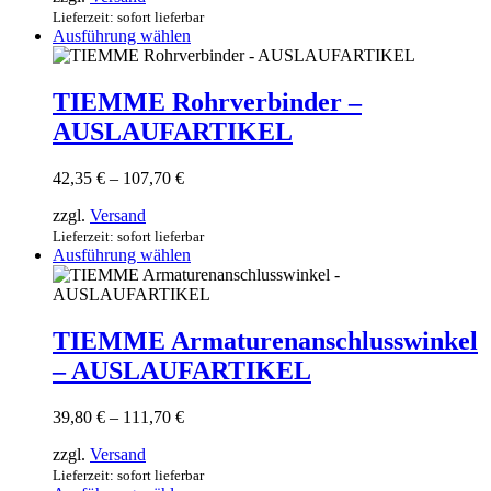
Produktseite
113,35 €
Lieferzeit: sofort lieferbar
gewählt
Dieses
Ausführung wählen
werden
Produkt
weist
mehrere
TIEMME Rohrverbinder –
Varianten
AUSLAUFARTIKEL
auf.
Die
Optionen
Preisspanne:
42,35
€
–
107,70
€
können
42,35 €
auf
zzgl.
Versand
bis
der
107,70 €
Lieferzeit: sofort lieferbar
Produktseite
Dieses
Ausführung wählen
gewählt
Produkt
werden
weist
mehrere
Varianten
TIEMME Armaturenanschlusswinkel
auf.
– AUSLAUFARTIKEL
Die
Optionen
können
Preisspanne:
39,80
€
–
111,70
€
auf
39,80 €
der
zzgl.
Versand
bis
Produktseite
111,70 €
Lieferzeit: sofort lieferbar
gewählt