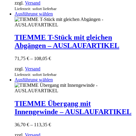
zzgl.
Versand
bis
gewählt
73,35 €
Lieferzeit: sofort lieferbar
werden
Dieses
Ausführung wählen
Produkt
weist
mehrere
Varianten
TIEMME T-Stück mit gleichen
auf.
Abgängen – AUSLAUFARTIKEL
Die
Optionen
können
Preisspanne:
71,75
€
–
108,05
€
auf
71,75 €
der
zzgl.
Versand
bis
Produktseite
108,05 €
Lieferzeit: sofort lieferbar
gewählt
Dieses
Ausführung wählen
werden
Produkt
weist
mehrere
Varianten
TIEMME Übergang mit
auf.
Innengewinde – AUSLAUFARTIKEL
Die
Optionen
können
Preisspanne:
36,70
€
–
113,35
€
auf
36,70 €
der
zzgl.
Versand
bis