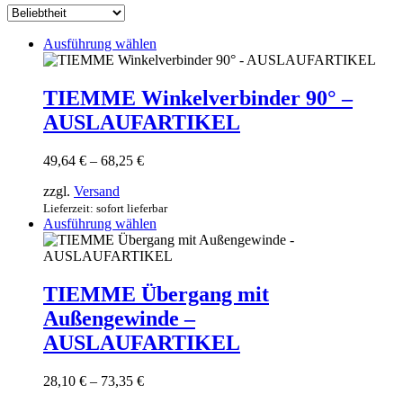
sortiert
Dieses
Ausführung wählen
Produkt
weist
mehrere
TIEMME Winkelverbinder 90° –
Varianten
AUSLAUFARTIKEL
auf.
Die
Optionen
Preisspanne:
49,64
€
–
68,25
€
können
49,64 €
auf
zzgl.
Versand
bis
der
68,25 €
Lieferzeit: sofort lieferbar
Produktseite
Dieses
Ausführung wählen
gewählt
Produkt
werden
weist
mehrere
Varianten
TIEMME Übergang mit
auf.
Außengewinde –
Die
Optionen
AUSLAUFARTIKEL
können
auf
Preisspanne:
28,10
€
–
73,35
€
der
28,10 €
Produktseite