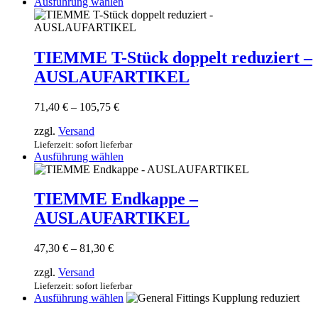
Dieses
Ausführung wählen
werden
Produkt
weist
mehrere
Varianten
TIEMME T-Stück doppelt reduziert –
auf.
AUSLAUFARTIKEL
Die
Optionen
können
Preisspanne:
71,40
€
–
105,75
€
auf
71,40 €
der
zzgl.
Versand
bis
Produktseite
105,75 €
Lieferzeit: sofort lieferbar
gewählt
Dieses
Ausführung wählen
werden
Produkt
weist
mehrere
TIEMME Endkappe –
Varianten
AUSLAUFARTIKEL
auf.
Die
Optionen
Preisspanne:
47,30
€
–
81,30
€
können
47,30 €
auf
zzgl.
Versand
bis
der
81,30 €
Lieferzeit: sofort lieferbar
Produktseite
Dieses
Ausführung wählen
gewählt
Produkt