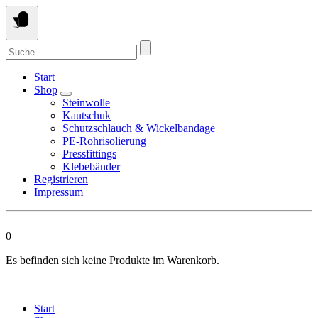
Springen
Sie
zum
Suchen
Inhalt
nach:
Start
Shop
Steinwolle
Kautschuk
Schutzschlauch & Wickelbandage
PE-Rohrisolierung
Pressfittings
Klebebänder
Registrieren
Impressum
0
Es befinden sich keine Produkte im Warenkorb.
Start