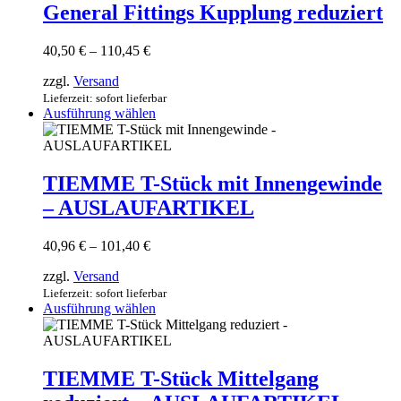
werden
weist
General Fittings Kupplung reduziert
mehrere
Varianten
Preisspanne:
40,50
€
–
110,45
€
auf.
40,50 €
Die
zzgl.
Versand
bis
Optionen
110,45 €
Lieferzeit: sofort lieferbar
können
Dieses
Ausführung wählen
auf
Produkt
der
weist
Produktseite
mehrere
gewählt
Varianten
TIEMME T-Stück mit Innengewinde
werden
auf.
– AUSLAUFARTIKEL
Die
Optionen
können
Preisspanne:
40,96
€
–
101,40
€
auf
40,96 €
der
zzgl.
Versand
bis
Produktseite
101,40 €
Lieferzeit: sofort lieferbar
gewählt
Dieses
Ausführung wählen
werden
Produkt
weist
mehrere
Varianten
TIEMME T-Stück Mittelgang
auf.