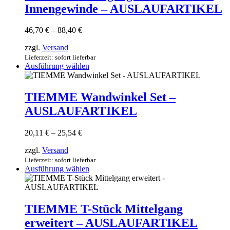
auf.
Innengewinde – AUSLAUFARTIKEL
Die
Optionen
können
Preisspanne:
46,70
€
–
88,40
€
auf
46,70 €
der
zzgl.
Versand
bis
Produktseite
88,40 €
Lieferzeit: sofort lieferbar
gewählt
Dieses
Ausführung wählen
werden
Produkt
weist
mehrere
TIEMME Wandwinkel Set –
Varianten
AUSLAUFARTIKEL
auf.
Die
Optionen
Preisspanne:
20,11
€
–
25,54
€
können
20,11 €
auf
zzgl.
Versand
bis
der
25,54 €
Lieferzeit: sofort lieferbar
Produktseite
Dieses
Ausführung wählen
gewählt
Produkt
werden
weist
mehrere
Varianten
TIEMME T-Stück Mittelgang
auf.
erweitert – AUSLAUFARTIKEL
Die