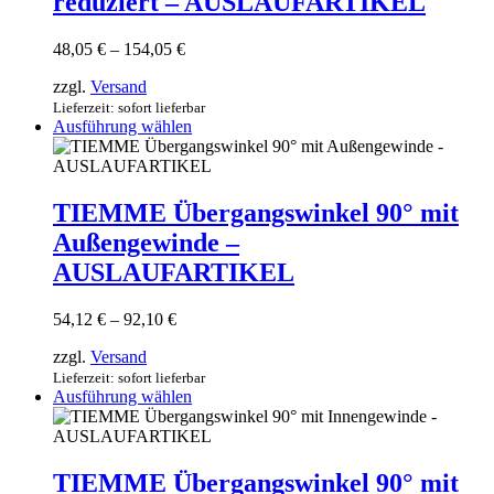
reduziert – AUSLAUFARTIKEL
Die
Optionen
können
Preisspanne:
48,05
€
–
154,05
€
auf
48,05 €
der
zzgl.
Versand
bis
Produktseite
154,05 €
Lieferzeit: sofort lieferbar
gewählt
Dieses
Ausführung wählen
werden
Produkt
weist
mehrere
Varianten
TIEMME Übergangswinkel 90° mit
auf.
Außengewinde –
Die
Optionen
AUSLAUFARTIKEL
können
auf
Preisspanne:
54,12
€
–
92,10
€
der
54,12 €
Produktseite
zzgl.
Versand
bis
gewählt
92,10 €
Lieferzeit: sofort lieferbar
werden
Dieses
Ausführung wählen
Produkt
weist
mehrere
Varianten
TIEMME Übergangswinkel 90° mit