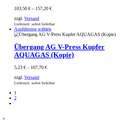
Optionen
können
Preisspanne:
103,50
€
–
157,20
€
auf
103,50 €
der
zzgl.
Versand
bis
Produktseite
157,20 €
Lieferzeit: sofort lieferbar
gewählt
Dieses
Ausführung wählen
werden
Produkt
weist
mehrere
Übergang AG V-Press Kupfer
Varianten
AQUAGAS (Kopie)
auf.
Die
Optionen
Preisspanne:
5,23
€
–
107,70
€
können
5,23 €
auf
zzgl.
Versand
bis
der
107,70 €
Lieferzeit: sofort lieferbar
Produktseite
gewählt
1
werden
2
×