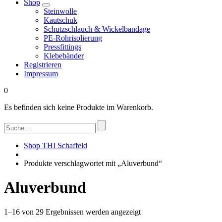
Shop
Steinwolle
Kautschuk
Schutzschlauch & Wickelbandage
PE-Rohrisolierung
Pressfittings
Klebebänder
Registrieren
Impressum
0
Es befinden sich keine Produkte im Warenkorb.
Suchen
nach:
Shop THI Schaffeld
Produkte verschlagwortet mit „Aluverbund“
Aluverbund
Nach
1–16 von 29 Ergebnissen werden angezeigt
Beliebtheit