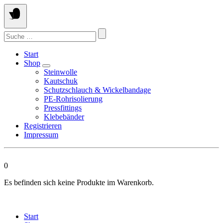
Springen
Sie
zum
Suchen
Inhalt
nach:
Start
Shop
Steinwolle
Kautschuk
Schutzschlauch & Wickelbandage
PE-Rohrisolierung
Pressfittings
Klebebänder
Registrieren
Impressum
0
Es befinden sich keine Produkte im Warenkorb.
Start