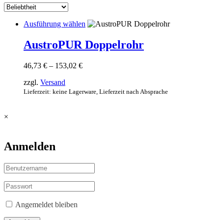
Dieses
Ausführung wählen
Produkt
weist
AustroPUR Doppelrohr
mehrere
Varianten
Preisspanne:
46,73
€
–
153,02
€
auf.
46,73 €
Die
zzgl.
Versand
bis
Optionen
153,02 €
Lieferzeit: keine Lagerware, Lieferzeit nach Absprache
können
auf
der
×
Produktseite
gewählt
werden
Anmelden
Angemeldet bleiben