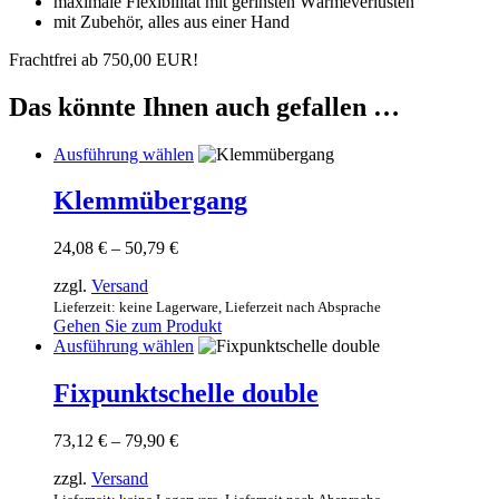
maximale Flexibilität mit gerinsten Wärmeverlusten
mit Zubehör, alles aus einer Hand
Frachtfrei ab 750,00 EUR!
Das könnte Ihnen auch gefallen …
Dieses
Ausführung wählen
Produkt
weist
Klemmübergang
mehrere
Varianten
Preisspanne:
24,08
€
–
50,79
€
auf.
24,08 €
Die
zzgl.
Versand
bis
Optionen
50,79 €
Lieferzeit: keine Lagerware, Lieferzeit nach Absprache
können
Gehen Sie zum Produkt
auf
Dieses
Ausführung wählen
der
Produkt
Produktseite
weist
Fixpunktschelle double
gewählt
mehrere
werden
Varianten
Preisspanne:
73,12
€
–
79,90
€
auf.
73,12 €
Die
zzgl.
Versand
bis
Optionen