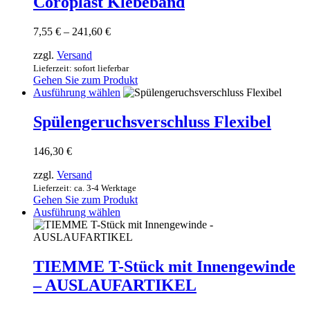
Coroplast Klebeband
mehrere
Varianten
Preisspanne:
7,55
€
–
241,60
€
auf.
7,55 €
Die
zzgl.
Versand
bis
Optionen
241,60 €
Lieferzeit: sofort lieferbar
können
Gehen Sie zum Produkt
auf
Dieses
Ausführung wählen
der
Produkt
Produktseite
weist
Spülengeruchsverschluss Flexibel
gewählt
mehrere
werden
Varianten
146,30
€
auf.
Die
zzgl.
Versand
Optionen
Lieferzeit: ca. 3-4 Werktage
können
Gehen Sie zum Produkt
auf
Dieses
Ausführung wählen
der
Produkt
Produktseite
weist
gewählt
mehrere
werden
Varianten
TIEMME T-Stück mit Innengewinde
auf.
– AUSLAUFARTIKEL
Die
Optionen