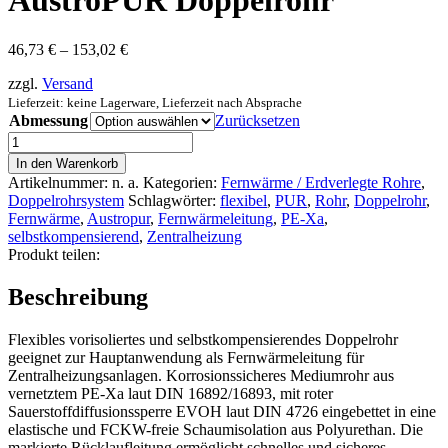
AustroPUR Doppelrohr
Preisspanne:
46,73
€
–
153,02
€
46,73 €
zzgl.
Versand
bis
153,02 €
Lieferzeit: keine Lagerware, Lieferzeit nach Absprache
Abmessung
Zurücksetzen
AustroPUR
Doppelrohr
In den Warenkorb
Menge
Artikelnummer:
n. a.
Kategorien:
Fernwärme / Erdverlegte Rohre
,
Doppelrohrsystem
Schlagwörter:
flexibel
,
PUR
,
Rohr
,
Doppelrohr
,
Fernwärme
,
Austropur
,
Fernwärmeleitung
,
PE-Xa
,
selbstkompensierend
,
Zentralheizung
Produkt teilen:
Beschreibung
Flexibles vorisoliertes und selbstkompensierendes Doppelrohr
geeignet zur Hauptanwendung als Fernwärmeleitung für
Zentralheizungsanlagen. Korrosionssicheres Mediumrohr aus
vernetztem PE-Xa laut DIN 16892/16893, mit roter
Sauerstoffdiffusionssperre EVOH laut DIN 4726 eingebettet in eine
elastische und FCKW-freie Schaumisolation aus Polyurethan. Die
markierte Rücklaufleitung ermöglicht schnelles und sicheres