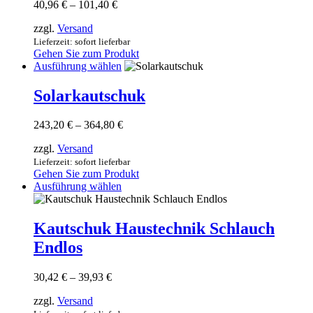
können
Preisspanne:
40,96
€
–
101,40
€
auf
40,96 €
der
zzgl.
Versand
bis
Produktseite
101,40 €
Lieferzeit: sofort lieferbar
gewählt
Gehen Sie zum Produkt
werden
Dieses
Ausführung wählen
Produkt
weist
Solarkautschuk
mehrere
Varianten
Preisspanne:
243,20
€
–
364,80
€
auf.
243,20 €
Die
zzgl.
Versand
bis
Optionen
364,80 €
Lieferzeit: sofort lieferbar
können
Gehen Sie zum Produkt
auf
Dieses
Ausführung wählen
der
Produkt
Produktseite
weist
gewählt
mehrere
Kautschuk Haustechnik Schlauch
werden
Varianten
Endlos
auf.
Die
Optionen
Preisspanne:
30,42
€
–
39,93
€
können
30,42 €
auf
zzgl.
Versand
bis
der