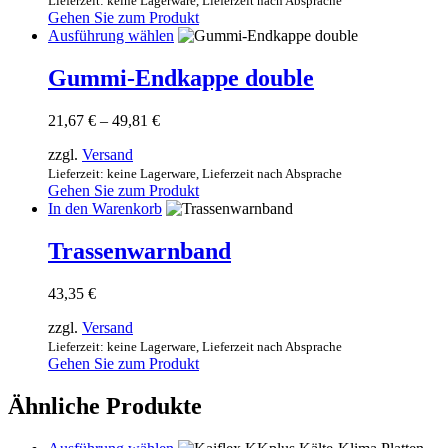
79,90 €
Lieferzeit: keine Lagerware, Lieferzeit nach Absprache
können
Gehen Sie zum Produkt
auf
Dieses
Ausführung wählen
der
Produkt
Produktseite
weist
Gummi-Endkappe double
gewählt
mehrere
werden
Varianten
Preisspanne:
21,67
€
–
49,81
€
auf.
21,67 €
Die
zzgl.
Versand
bis
Optionen
49,81 €
Lieferzeit: keine Lagerware, Lieferzeit nach Absprache
können
Gehen Sie zum Produkt
auf
In den Warenkorb
der
Produktseite
Trassenwarnband
gewählt
werden
43,35
€
zzgl.
Versand
Lieferzeit: keine Lagerware, Lieferzeit nach Absprache
Gehen Sie zum Produkt
Ähnliche Produkte
Dieses