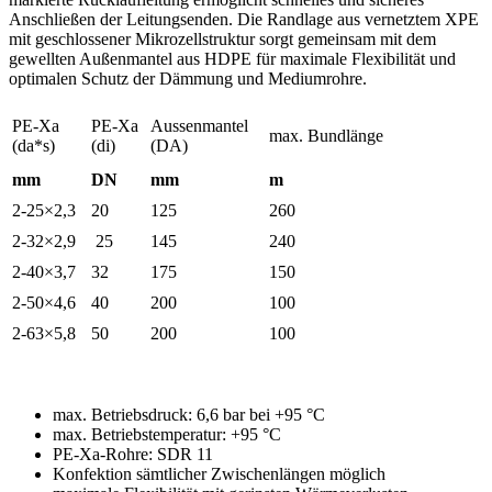
Anschließen der Leitungsenden. Die Randlage aus vernetztem XPE
mit geschlossener Mikrozellstruktur sorgt gemeinsam mit dem
gewellten Außenmantel aus HDPE für maximale Flexibilität und
optimalen Schutz der Dämmung und Mediumrohre.
PE-Xa
PE-Xa
Aussenmantel
max. Bundlänge
(da*s)
(di)
(DA)
mm
DN
mm
m
2-25×2,3
20
125
260
2-32×2,9
25
145
240
2-40×3,7
32
175
150
2-50×4,6
40
200
100
2-63×5,8
50
200
100
max. Betriebsdruck: 6,6 bar bei +95 °C
max. Betriebstemperatur: +95 °C
PE-Xa-Rohre: SDR 11
Konfektion sämtlicher Zwischenlängen möglich