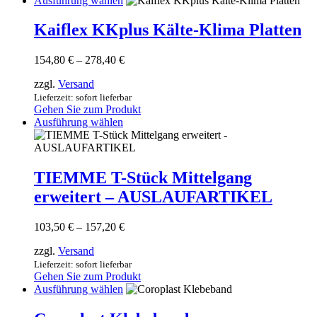
Ausführung wählen
Produkt
weist
Kaiflex KKplus Kälte-Klima Platten
mehrere
Varianten
Preisspanne:
154,80
€
–
278,40
€
auf.
154,80 €
Die
zzgl.
Versand
bis
Optionen
278,40 €
Lieferzeit: sofort lieferbar
können
Gehen Sie zum Produkt
auf
Dieses
Ausführung wählen
der
Produkt
Produktseite
weist
gewählt
mehrere
werden
Varianten
TIEMME T-Stück Mittelgang
auf.
erweitert – AUSLAUFARTIKEL
Die
Optionen
können
Preisspanne:
103,50
€
–
157,20
€
auf
103,50 €
der
zzgl.
Versand
bis
Produktseite
157,20 €
Lieferzeit: sofort lieferbar
gewählt
Gehen Sie zum Produkt
werden
Dieses
Ausführung wählen
Produkt
weist