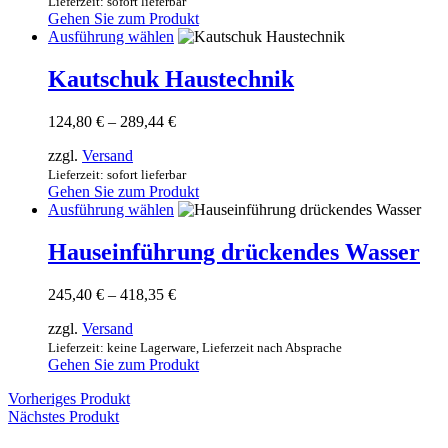
39,93 €
Lieferzeit: sofort lieferbar
Produktseite
Gehen Sie zum Produkt
gewählt
Dieses
Ausführung wählen
werden
Produkt
weist
Kautschuk Haustechnik
mehrere
Varianten
Preisspanne:
124,80
€
–
289,44
€
auf.
124,80 €
Die
zzgl.
Versand
bis
Optionen
289,44 €
Lieferzeit: sofort lieferbar
können
Gehen Sie zum Produkt
auf
Dieses
Ausführung wählen
der
Produkt
Produktseite
weist
Hauseinführung drückendes Wasser
gewählt
mehrere
werden
Varianten
Preisspanne:
245,40
€
–
418,35
€
auf.
245,40 €
Die
zzgl.
Versand
bis
Optionen
418,35 €
Lieferzeit: keine Lagerware, Lieferzeit nach Absprache
können
Gehen Sie zum Produkt
auf
der
Vorheriges Produkt
Produktseite
Nächstes Produkt
gewählt
werden