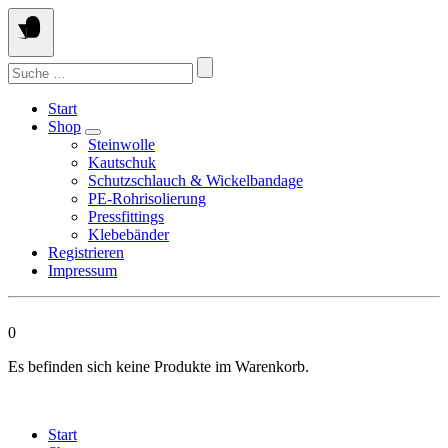
Springen
Sie
zum
Suchen
Inhalt
nach:
Start
Shop
Steinwolle
Kautschuk
Schutzschlauch & Wickelbandage
PE-Rohrisolierung
Pressfittings
Klebebänder
Registrieren
Impressum
0
Es befinden sich keine Produkte im Warenkorb.
Start