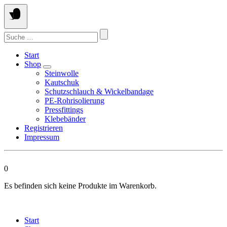
Springen
Sie
zum
Suchen
Inhalt
nach:
Start
Shop
Steinwolle
Kautschuk
Schutzschlauch & Wickelbandage
PE-Rohrisolierung
Pressfittings
Klebebänder
Registrieren
Impressum
0
Es befinden sich keine Produkte im Warenkorb.
Start