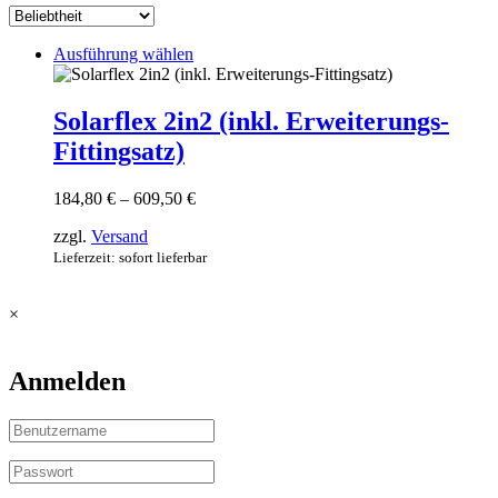
Dieses
Ausführung wählen
Produkt
weist
mehrere
Solarflex 2in2 (inkl. Erweiterungs-
Varianten
Fittingsatz)
auf.
Die
Optionen
Preisspanne:
184,80
€
–
609,50
€
können
184,80 €
auf
zzgl.
Versand
bis
der
609,50 €
Lieferzeit: sofort lieferbar
Produktseite
gewählt
werden
×
Anmelden