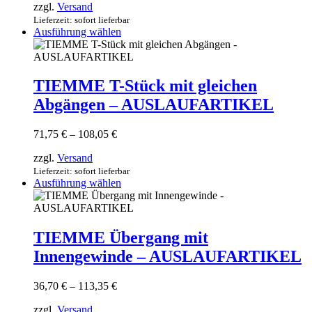
zzgl.
Versand
bis
gewählt
73,35 €
Lieferzeit: sofort lieferbar
werden
Dieses
Ausführung wählen
Produkt
weist
mehrere
Varianten
TIEMME T-Stück mit gleichen
auf.
Abgängen – AUSLAUFARTIKEL
Die
Optionen
können
Preisspanne:
71,75
€
–
108,05
€
auf
71,75 €
der
zzgl.
Versand
bis
Produktseite
108,05 €
Lieferzeit: sofort lieferbar
gewählt
Dieses
Ausführung wählen
werden
Produkt
weist
mehrere
Varianten
TIEMME Übergang mit
auf.
Innengewinde – AUSLAUFARTIKEL
Die
Optionen
können
Preisspanne:
36,70
€
–
113,35
€
auf
36,70 €
der
zzgl.
Versand
bis