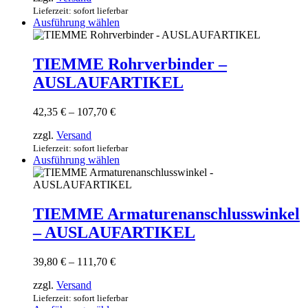
Produktseite
113,35 €
Lieferzeit: sofort lieferbar
gewählt
Dieses
Ausführung wählen
werden
Produkt
weist
mehrere
TIEMME Rohrverbinder –
Varianten
AUSLAUFARTIKEL
auf.
Die
Optionen
Preisspanne:
42,35
€
–
107,70
€
können
42,35 €
auf
zzgl.
Versand
bis
der
107,70 €
Lieferzeit: sofort lieferbar
Produktseite
Dieses
Ausführung wählen
gewählt
Produkt
werden
weist
mehrere
Varianten
TIEMME Armaturenanschlusswinkel
auf.
– AUSLAUFARTIKEL
Die
Optionen
können
Preisspanne:
39,80
€
–
111,70
€
auf
39,80 €
der
zzgl.
Versand
bis
Produktseite
111,70 €
Lieferzeit: sofort lieferbar
gewählt