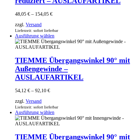
reduziert – AUSLAUFARTIKEL
Die
Optionen
können
Preisspanne:
48,05
€
–
154,05
€
auf
48,05 €
der
zzgl.
Versand
bis
Produktseite
154,05 €
Lieferzeit: sofort lieferbar
gewählt
Dieses
Ausführung wählen
werden
Produkt
weist
mehrere
Varianten
TIEMME Übergangswinkel 90° mit
auf.
Außengewinde –
Die
Optionen
AUSLAUFARTIKEL
können
auf
Preisspanne:
54,12
€
–
92,10
€
der
54,12 €
Produktseite
zzgl.
Versand
bis
gewählt
92,10 €
Lieferzeit: sofort lieferbar
werden
Dieses
Ausführung wählen
Produkt
weist
mehrere
Varianten
TIEMME Übergangswinkel 90° mit