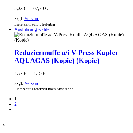
Die
Optionen
Preisspanne:
5,23
€
–
107,70
€
können
5,23 €
auf
zzgl.
Versand
bis
der
107,70 €
Lieferzeit: sofort lieferbar
Produktseite
Dieses
Ausführung wählen
gewählt
Produkt
werden
weist
mehrere
Varianten
Reduziermuffe a/i V-Press Kupfer
auf.
AQUAGAS (Kopie) (Kopie)
Die
Optionen
können
Preisspanne:
4,57
€
–
14,15
€
auf
4,57 €
der
zzgl.
Versand
bis
Produktseite
14,15 €
Lieferzeit: Lieferzeit nach Absprache
gewählt
werden
1
2
×