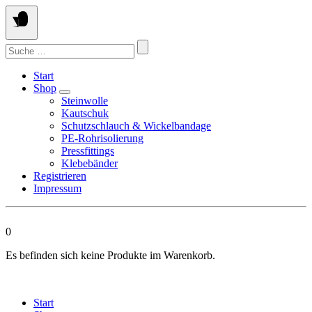
Springen
Sie
zum
Suchen
Inhalt
nach:
Start
Shop
Steinwolle
Kautschuk
Schutzschlauch & Wickelbandage
PE-Rohrisolierung
Pressfittings
Klebebänder
Registrieren
Impressum
0
Es befinden sich keine Produkte im Warenkorb.
Start