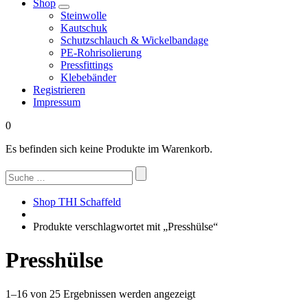
Shop
Steinwolle
Kautschuk
Schutzschlauch & Wickelbandage
PE-Rohrisolierung
Pressfittings
Klebebänder
Registrieren
Impressum
0
Es befinden sich keine Produkte im Warenkorb.
Suchen
nach:
Shop THI Schaffeld
Produkte verschlagwortet mit „Presshülse“
Presshülse
Nach
1–16 von 25 Ergebnissen werden angezeigt
Beliebtheit