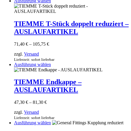
Dieses
Ausführung wählen
werden
Produkt
weist
mehrere
Varianten
TIEMME T-Stück doppelt reduziert –
auf.
AUSLAUFARTIKEL
Die
Optionen
können
Preisspanne:
71,40
€
–
105,75
€
auf
71,40 €
der
zzgl.
Versand
bis
Produktseite
105,75 €
Lieferzeit: sofort lieferbar
gewählt
Dieses
Ausführung wählen
werden
Produkt
weist
mehrere
TIEMME Endkappe –
Varianten
AUSLAUFARTIKEL
auf.
Die
Optionen
Preisspanne:
47,30
€
–
81,30
€
können
47,30 €
auf
zzgl.
Versand
bis
der
81,30 €
Lieferzeit: sofort lieferbar
Produktseite
Dieses
Ausführung wählen
gewählt
Produkt