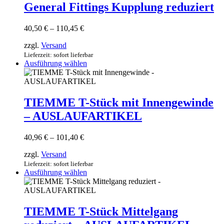
werden
weist
General Fittings Kupplung reduziert
mehrere
Varianten
Preisspanne:
40,50
€
–
110,45
€
auf.
40,50 €
Die
zzgl.
Versand
bis
Optionen
110,45 €
Lieferzeit: sofort lieferbar
können
Dieses
Ausführung wählen
auf
Produkt
der
weist
Produktseite
mehrere
gewählt
Varianten
TIEMME T-Stück mit Innengewinde
werden
auf.
– AUSLAUFARTIKEL
Die
Optionen
können
Preisspanne:
40,96
€
–
101,40
€
auf
40,96 €
der
zzgl.
Versand
bis
Produktseite
101,40 €
Lieferzeit: sofort lieferbar
gewählt
Dieses
Ausführung wählen
werden
Produkt
weist
mehrere
Varianten
TIEMME T-Stück Mittelgang
auf.