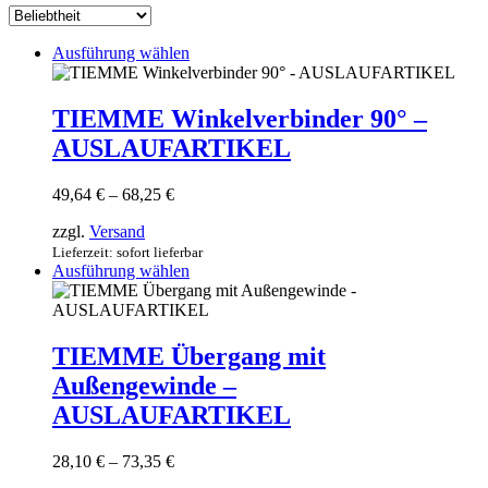
sortiert
Dieses
Ausführung wählen
Produkt
weist
mehrere
TIEMME Winkelverbinder 90° –
Varianten
AUSLAUFARTIKEL
auf.
Die
Optionen
Preisspanne:
49,64
€
–
68,25
€
können
49,64 €
auf
zzgl.
Versand
bis
der
68,25 €
Lieferzeit: sofort lieferbar
Produktseite
Dieses
Ausführung wählen
gewählt
Produkt
werden
weist
mehrere
Varianten
TIEMME Übergang mit
auf.
Außengewinde –
Die
Optionen
AUSLAUFARTIKEL
können
auf
Preisspanne:
28,10
€
–
73,35
€
der
28,10 €
Produktseite