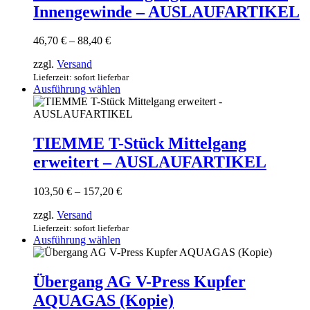
auf.
Innengewinde – AUSLAUFARTIKEL
Die
Optionen
können
Preisspanne:
46,70
€
–
88,40
€
auf
46,70 €
der
zzgl.
Versand
bis
Produktseite
88,40 €
Lieferzeit: sofort lieferbar
gewählt
Dieses
Ausführung wählen
werden
Produkt
weist
mehrere
Varianten
TIEMME T-Stück Mittelgang
auf.
erweitert – AUSLAUFARTIKEL
Die
Optionen
können
Preisspanne:
103,50
€
–
157,20
€
auf
103,50 €
der
zzgl.
Versand
bis
Produktseite
157,20 €
Lieferzeit: sofort lieferbar
gewählt
Dieses
Ausführung wählen
werden
Produkt
weist
mehrere
Übergang AG V-Press Kupfer
Varianten
AQUAGAS (Kopie)
auf.