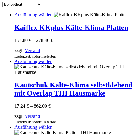
sortiert
Dieses
Ausführung wählen
Produkt
weist
Kaiflex KKplus Kälte-Klima Platten
mehrere
Varianten
Preisspanne:
154,80
€
–
278,40
€
auf.
154,80 €
Die
zzgl.
Versand
bis
Optionen
278,40 €
Lieferzeit: sofort lieferbar
können
Dieses
Ausführung wählen
auf
Produkt
der
weist
Produktseite
mehrere
gewählt
Varianten
Kautschuk Kälte-Klima selbstklebend
werden
auf.
mit Overlap THI Hausmarke
Die
Optionen
können
Preisspanne:
17,24
€
–
862,00
€
auf
17,24 €
der
zzgl.
Versand
bis
Produktseite
862,00 €
Lieferzeit: sofort lieferbar
gewählt
Dieses
Ausführung wählen
werden
Produkt