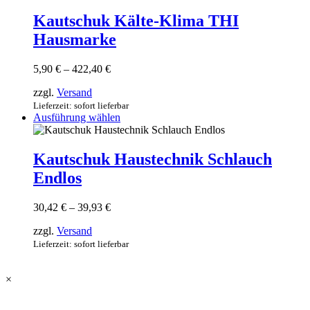
weist
mehrere
Kautschuk Kälte-Klima THI
Varianten
Hausmarke
auf.
Die
Optionen
Preisspanne:
5,90
€
–
422,40
€
können
5,90 €
auf
zzgl.
Versand
bis
der
422,40 €
Lieferzeit: sofort lieferbar
Produktseite
Dieses
Ausführung wählen
gewählt
Produkt
werden
weist
mehrere
Kautschuk Haustechnik Schlauch
Varianten
Endlos
auf.
Die
Optionen
Preisspanne:
30,42
€
–
39,93
€
können
30,42 €
auf
zzgl.
Versand
bis
der
39,93 €
Lieferzeit: sofort lieferbar
Produktseite
gewählt
werden
×