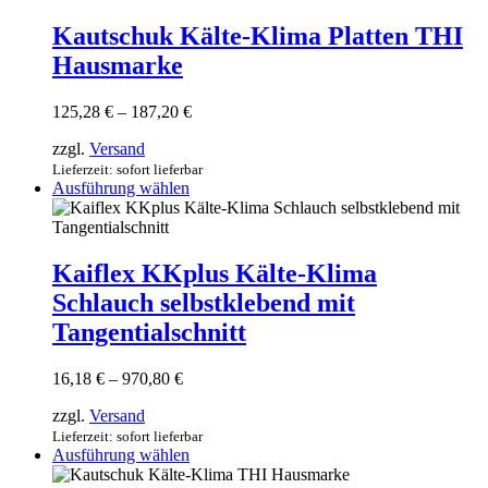
weist
mehrere
Kautschuk Kälte-Klima Platten THI
Varianten
Hausmarke
auf.
Die
Optionen
Preisspanne:
125,28
€
–
187,20
€
können
125,28 €
auf
zzgl.
Versand
bis
der
187,20 €
Lieferzeit: sofort lieferbar
Produktseite
Dieses
Ausführung wählen
gewählt
Produkt
werden
weist
mehrere
Varianten
Kaiflex KKplus Kälte-Klima
auf.
Schlauch selbstklebend mit
Die
Optionen
Tangentialschnitt
können
auf
Preisspanne:
16,18
€
–
970,80
€
der
16,18 €
Produktseite
zzgl.
Versand
bis
gewählt
970,80 €
Lieferzeit: sofort lieferbar
werden
Dieses
Ausführung wählen
Produkt