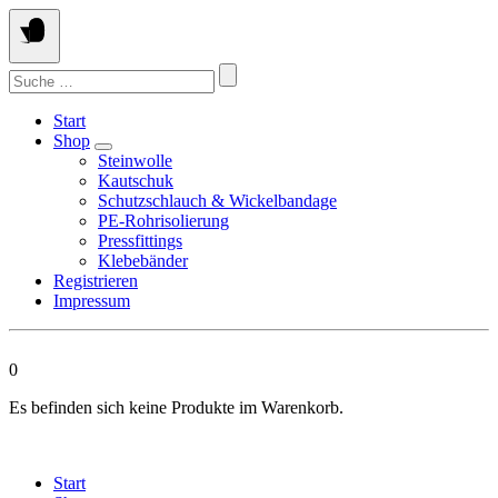
Springen
Sie
zum
Suchen
Inhalt
nach:
Start
Shop
Steinwolle
Kautschuk
Schutzschlauch & Wickelbandage
PE-Rohrisolierung
Pressfittings
Klebebänder
Registrieren
Impressum
0
Es befinden sich keine Produkte im Warenkorb.
Start