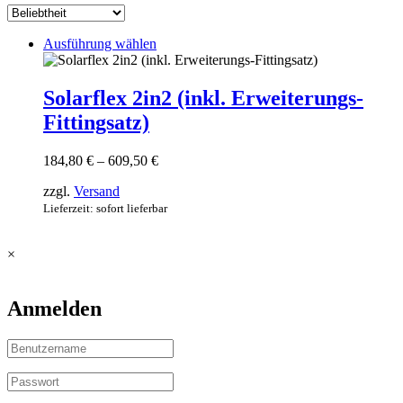
Dieses
Ausführung wählen
Produkt
weist
mehrere
Solarflex 2in2 (inkl. Erweiterungs-
Varianten
Fittingsatz)
auf.
Die
Optionen
Preisspanne:
184,80
€
–
609,50
€
können
184,80 €
auf
zzgl.
Versand
bis
der
609,50 €
Lieferzeit: sofort lieferbar
Produktseite
gewählt
werden
×
Anmelden