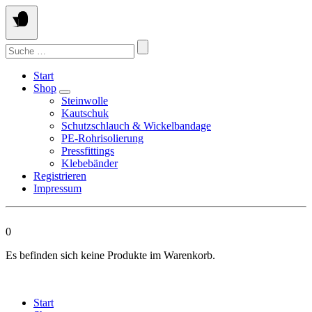
Springen
Sie
zum
Suchen
Inhalt
nach:
Start
Shop
Steinwolle
Kautschuk
Schutzschlauch & Wickelbandage
PE-Rohrisolierung
Pressfittings
Klebebänder
Registrieren
Impressum
0
Es befinden sich keine Produkte im Warenkorb.
Start