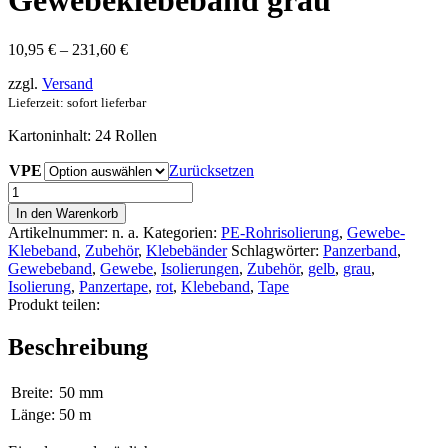
Gewebeklebeband grau
Preisspanne:
10,95
€
–
231,60
€
10,95 €
zzgl.
Versand
bis
231,60 €
Lieferzeit: sofort lieferbar
Kartoninhalt: 24 Rollen
VPE
Zurücksetzen
Gewebeklebeband
grau
In den Warenkorb
Menge
Artikelnummer:
n. a.
Kategorien:
PE-Rohrisolierung
,
Gewebe-
Klebeband
,
Zubehör
,
Klebebänder
Schlagwörter:
Panzerband
,
Gewebeband
,
Gewebe
,
Isolierungen
,
Zubehör
,
gelb
,
grau
,
Isolierung
,
Panzertape
,
rot
,
Klebeband
,
Tape
Produkt teilen:
Beschreibung
Breite:
50 mm
Länge:
50 m