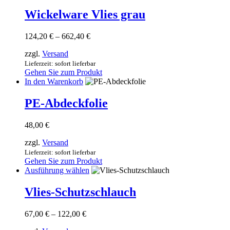
Produkt
Produktseite
weist
Wickelware Vlies grau
gewählt
mehrere
werden
Varianten
Preisspanne:
124,20
€
–
662,40
€
auf.
124,20 €
Die
zzgl.
Versand
bis
Optionen
662,40 €
Lieferzeit: sofort lieferbar
können
Gehen Sie zum Produkt
auf
In den Warenkorb
der
Produktseite
PE-Abdeckfolie
gewählt
werden
48,00
€
zzgl.
Versand
Lieferzeit: sofort lieferbar
Gehen Sie zum Produkt
Dieses
Ausführung wählen
Produkt
weist
Vlies-Schutzschlauch
mehrere
Varianten
Preisspanne:
67,00
€
–
122,00
€
auf.
67,00 €
Die