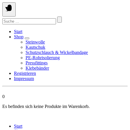
Springen
Sie
zum
Suchen
Inhalt
nach:
Start
Shop
Steinwolle
Kautschuk
Schutzschlauch & Wickelbandage
PE-Rohrisolierung
Pressfittings
Klebebänder
Registrieren
Impressum
0
Es befinden sich keine Produkte im Warenkorb.
Start