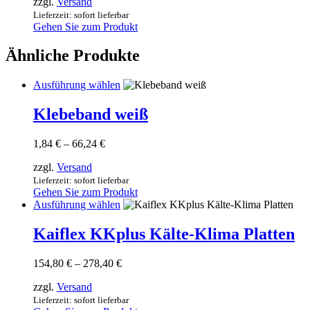
zzgl.
Versand
bis
Optionen
122,00 €
Lieferzeit: sofort lieferbar
können
Gehen Sie zum Produkt
auf
der
Ähnliche Produkte
Produktseite
gewählt
werden
Dieses
Ausführung wählen
Produkt
weist
Klebeband weiß
mehrere
Varianten
Preisspanne:
1,84
€
–
66,24
€
auf.
1,84 €
Die
zzgl.
Versand
bis
Optionen
66,24 €
Lieferzeit: sofort lieferbar
können
Gehen Sie zum Produkt
auf
Dieses
Ausführung wählen
der
Produkt
Produktseite
weist
Kaiflex KKplus Kälte-Klima Platten
gewählt
mehrere
werden
Varianten
Preisspanne:
154,80
€
–
278,40
€
auf.
154,80 €
Die
zzgl.
Versand
bis
Optionen
278,40 €
Lieferzeit: sofort lieferbar
können