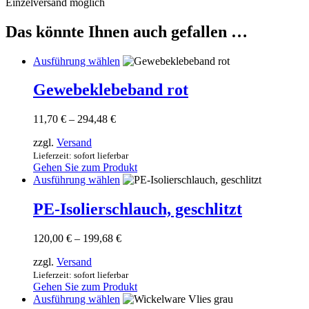
Einzelversand möglich
Das könnte Ihnen auch gefallen …
Dieses
Ausführung wählen
Produkt
weist
Gewebeklebeband rot
mehrere
Varianten
Preisspanne:
11,70
€
–
294,48
€
auf.
11,70 €
Die
zzgl.
Versand
bis
Optionen
294,48 €
Lieferzeit: sofort lieferbar
können
Gehen Sie zum Produkt
auf
Dieses
Ausführung wählen
der
Produkt
Produktseite
weist
PE-Isolierschlauch, geschlitzt
gewählt
mehrere
werden
Varianten
Preisspanne:
120,00
€
–
199,68
€
auf.
120,00 €
Die
zzgl.
Versand
bis
Optionen
199,68 €
Lieferzeit: sofort lieferbar
können
Gehen Sie zum Produkt
auf
Dieses
Ausführung wählen
der