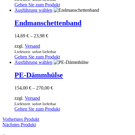
können
Gehen Sie zum Produkt
auf
Dieses
Ausführung wählen
der
Produkt
Produktseite
weist
Endmanschettenband
gewählt
mehrere
werden
Varianten
Preisspanne:
14,69
€
–
23,98
€
auf.
14,69 €
Die
zzgl.
Versand
bis
Optionen
23,98 €
Lieferzeit: sofort lieferbar
können
Gehen Sie zum Produkt
auf
Dieses
Ausführung wählen
der
Produkt
Produktseite
weist
PE-Dämmhülse
gewählt
mehrere
werden
Varianten
Preisspanne:
154,00
€
–
270,00
€
auf.
154,00 €
Die
zzgl.
Versand
bis
Optionen
270,00 €
Lieferzeit: sofort lieferbar
können
Gehen Sie zum Produkt
auf
der
Vorheriges Produkt
Produktseite
Nächstes Produkt
gewählt
werden