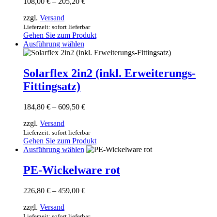
Preisspanne:
108,00
€
–
205,20
€
auf.
108,00 €
Die
zzgl.
Versand
bis
Optionen
205,20 €
Lieferzeit: sofort lieferbar
können
Gehen Sie zum Produkt
auf
Dieses
Ausführung wählen
der
Produkt
Produktseite
weist
gewählt
mehrere
Solarflex 2in2 (inkl. Erweiterungs-
werden
Varianten
Fittingsatz)
auf.
Die
Optionen
Preisspanne:
184,80
€
–
609,50
€
können
184,80 €
auf
zzgl.
Versand
bis
der
609,50 €
Lieferzeit: sofort lieferbar
Produktseite
Gehen Sie zum Produkt
gewählt
Dieses
Ausführung wählen
werden
Produkt
weist
PE-Wickelware rot
mehrere
Varianten
Preisspanne:
226,80
€
–
459,00
€
auf.
226,80 €
Die
zzgl.
Versand
bis
Optionen
459,00 €
Lieferzeit: sofort lieferbar