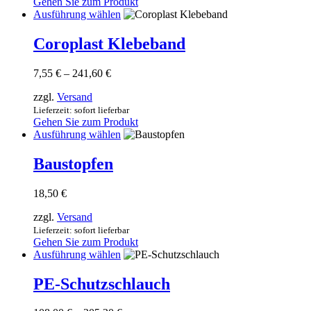
Gehen Sie zum Produkt
auf
Dieses
Ausführung wählen
der
Produkt
Produktseite
weist
Coroplast Klebeband
gewählt
mehrere
werden
Varianten
Preisspanne:
7,55
€
–
241,60
€
auf.
7,55 €
Die
zzgl.
Versand
bis
Optionen
241,60 €
Lieferzeit: sofort lieferbar
können
Gehen Sie zum Produkt
auf
Dieses
Ausführung wählen
der
Produkt
Produktseite
weist
Baustopfen
gewählt
mehrere
werden
Varianten
18,50
€
auf.
Die
zzgl.
Versand
Optionen
Lieferzeit: sofort lieferbar
können
Gehen Sie zum Produkt
auf
Dieses
Ausführung wählen
der
Produkt
Produktseite
weist
PE-Schutzschlauch
gewählt
mehrere
werden
Varianten