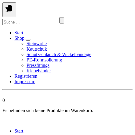
Springen
Sie
zum
Suchen
Inhalt
nach:
Start
Shop
Steinwolle
Kautschuk
Schutzschlauch & Wickelbandage
PE-Rohrisolierung
Pressfittings
Klebebänder
Registrieren
Impressum
0
Es befinden sich keine Produkte im Warenkorb.
Start