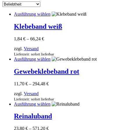
sortiert
Dieses
Ausführung wählen
Produkt
weist
Klebeband weiß
mehrere
Varianten
Preisspanne:
1,84
€
–
66,24
€
auf.
1,84 €
Die
zzgl.
Versand
bis
Optionen
66,24 €
Lieferzeit: sofort lieferbar
können
Dieses
Ausführung wählen
auf
Produkt
der
weist
Gewebeklebeband rot
Produktseite
mehrere
gewählt
Varianten
werden
Preisspanne:
11,70
€
–
294,48
€
auf.
11,70 €
Die
zzgl.
Versand
bis
Optionen
294,48 €
Lieferzeit: sofort lieferbar
können
Dieses
Ausführung wählen
auf
Produkt
der
weist
Reinaluband
Produktseite
mehrere
gewählt
Varianten
werden
Preisspanne:
23,80
€
–
571,20
€
auf.