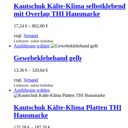
gewählt
Varianten
Kautschuk Kälte-Klima selbstklebend
werden
auf.
mit Overlap THI Hausmarke
Die
Optionen
können
Preisspanne:
17,24
€
–
862,00
€
auf
17,24 €
der
zzgl.
Versand
bis
Produktseite
862,00 €
Lieferzeit: sofort lieferbar
gewählt
Dieses
Ausführung wählen
werden
Produkt
weist
Gewebeklebeband gelb
mehrere
Varianten
Preisspanne:
13,36
€
–
320,64
€
auf.
13,36 €
Die
zzgl.
Versand
bis
Optionen
320,64 €
Lieferzeit: sofort lieferbar
können
Dieses
Ausführung wählen
auf
Produkt
der
weist
Produktseite
mehrere
Kautschuk Kälte-Klima Platten THI
gewählt
Varianten
werden
Hausmarke
auf.
Die
Optionen
Preisspanne:
125,28
€
–
187,20
€