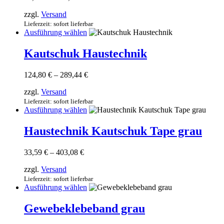
23,80 €
Die
zzgl.
Versand
bis
Optionen
571,20 €
Lieferzeit: sofort lieferbar
können
Dieses
Ausführung wählen
auf
Produkt
der
weist
Kautschuk Haustechnik
Produktseite
mehrere
gewählt
Varianten
werden
Preisspanne:
124,80
€
–
289,44
€
auf.
124,80 €
Die
zzgl.
Versand
bis
Optionen
289,44 €
Lieferzeit: sofort lieferbar
können
Dieses
Ausführung wählen
auf
Produkt
der
weist
Haustechnik Kautschuk Tape grau
Produktseite
mehrere
gewählt
Varianten
werden
Preisspanne:
33,59
€
–
403,08
€
auf.
33,59 €
Die
zzgl.
Versand
bis
Optionen
403,08 €
Lieferzeit: sofort lieferbar
können
Dieses
Ausführung wählen
auf
Produkt
der
weist
Gewebeklebeband grau
Produktseite
mehrere
gewählt
Varianten