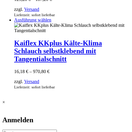
können
125,28 €
auf
zzgl.
Versand
bis
der
187,20 €
Lieferzeit: sofort lieferbar
Produktseite
Dieses
Ausführung wählen
gewählt
Produkt
werden
weist
mehrere
Varianten
Kaiflex KKplus Kälte-Klima
auf.
Schlauch selbstklebend mit
Die
Optionen
Tangentialschnitt
können
auf
Preisspanne:
16,18
€
–
970,80
€
der
16,18 €
Produktseite
zzgl.
Versand
bis
gewählt
970,80 €
Lieferzeit: sofort lieferbar
werden
×
Anmelden