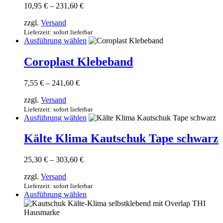
werden
Preisspanne:
10,95
€
–
231,60
€
auf.
10,95 €
Die
zzgl.
Versand
bis
Optionen
231,60 €
Lieferzeit: sofort lieferbar
können
Dieses
Ausführung wählen
auf
Produkt
der
weist
Coroplast Klebeband
Produktseite
mehrere
gewählt
Varianten
werden
Preisspanne:
7,55
€
–
241,60
€
auf.
7,55 €
Die
zzgl.
Versand
bis
Optionen
241,60 €
Lieferzeit: sofort lieferbar
können
Dieses
Ausführung wählen
auf
Produkt
der
weist
Kälte Klima Kautschuk Tape schwarz
Produktseite
mehrere
gewählt
Varianten
werden
Preisspanne:
25,30
€
–
303,60
€
auf.
25,30 €
Die
zzgl.
Versand
bis
Optionen
303,60 €
Lieferzeit: sofort lieferbar
können
Dieses
Ausführung wählen
auf
Produkt
der
weist
Produktseite
mehrere