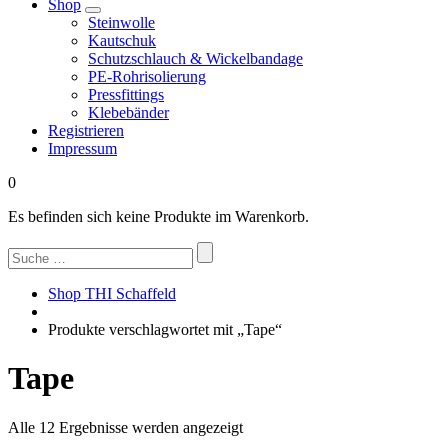
Shop
Steinwolle
Kautschuk
Schutzschlauch & Wickelbandage
PE-Rohrisolierung
Pressfittings
Klebebänder
Registrieren
Impressum
0
Es befinden sich keine Produkte im Warenkorb.
Suchen
nach:
Shop THI Schaffeld
Produkte verschlagwortet mit „Tape“
Tape
Nach
Alle 12 Ergebnisse werden angezeigt
Beliebtheit