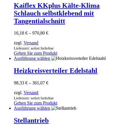
werden
Varianten
Kaiflex KKplus Kälte-Klima
auf.
Schlauch selbstklebend mit
Die
Optionen
Tangentialschnitt
können
auf
Preisspanne:
16,18
€
–
970,80
€
der
16,18 €
Produktseite
zzgl.
Versand
bis
gewählt
970,80 €
Lieferzeit: sofort lieferbar
werden
Gehen Sie zum Produkt
Dieses
Ausführung wählen
Produkt
weist
Heizkreisverteiler Edelstahl
mehrere
Varianten
Preisspanne:
98,33
€
–
361,07
€
auf.
98,33 €
Die
zzgl.
Versand
bis
Optionen
361,07 €
Lieferzeit: sofort lieferbar
können
Gehen Sie zum Produkt
auf
Dieses
Ausführung wählen
der
Produkt
Produktseite
weist
Stellantrieb
gewählt
mehrere
werden
Varianten