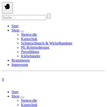
Springen
Sie
zum
Suchen
Inhalt
nach:
Start
Shop
Steinwolle
Kautschuk
Schutzschlauch & Wickelbandage
PE-Rohrisolierung
Pressfittings
Klebebänder
Registrieren
Impressum
0
Start
Shop
Steinwolle
Kautschuk