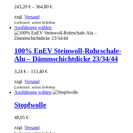
Varianten
Preisspanne:
243,20
€
–
364,80
€
auf.
243,20 €
Die
zzgl.
Versand
bis
Optionen
364,80 €
Lieferzeit: sofort lieferbar
können
Dieses
Ausführung wählen
auf
Produkt
der
weist
Produktseite
mehrere
gewählt
Varianten
100% EnEV Steinwoll-Rohrschale-
werden
auf.
Alu – Dämmschichtdicke 23/34/44
Die
Optionen
können
Preisspanne:
3,24
€
–
113,40
€
auf
3,24 €
der
zzgl.
Versand
bis
Produktseite
113,40 €
Lieferzeit: sofort lieferbar
gewählt
Dieses
Ausführung wählen
werden
Produkt
weist
Stopfwolle
mehrere
Varianten
48,05
€
auf.
Die
zzgl.
Versand
Optionen