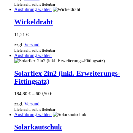
Optionen
79,01 €
Lieferzeit: sofort lieferbar
können
Dieses
Ausführung wählen
auf
Produkt
der
weist
Wickeldraht
Produktseite
mehrere
gewählt
Varianten
werden
11,21
€
auf.
Die
zzgl.
Versand
Optionen
Lieferzeit: sofort lieferbar
können
Dieses
Ausführung wählen
auf
Produkt
der
weist
Produktseite
mehrere
Solarflex 2in2 (inkl. Erweiterungs-
gewählt
Varianten
werden
Fittingsatz)
auf.
Die
Optionen
Preisspanne:
184,80
€
–
609,50
€
können
184,80 €
auf
zzgl.
Versand
bis
der
609,50 €
Lieferzeit: sofort lieferbar
Produktseite
Dieses
Ausführung wählen
gewählt
Produkt
werden
weist
Solarkautschuk
mehrere