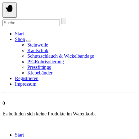
Springen
Sie
zum
Suchen
Inhalt
nach:
Start
Shop
Steinwolle
Kautschuk
Schutzschlauch & Wickelbandage
PE-Rohrisolierung
Pressfittings
Klebebänder
Registrieren
Impressum
0
Es befinden sich keine Produkte im Warenkorb.
Start