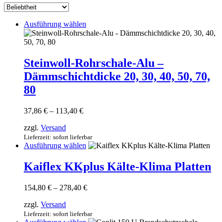
sortiert
Dieses
Ausführung wählen
Produkt
weist
mehrere
Varianten
Steinwoll-Rohrschale-Alu –
auf.
Dämmschichtdicke 20, 30, 40, 50, 70,
Die
Optionen
80
können
auf
Preisspanne:
37,86
€
–
113,40
€
der
37,86 €
Produktseite
zzgl.
Versand
bis
gewählt
113,40 €
Lieferzeit: sofort lieferbar
werden
Dieses
Ausführung wählen
Produkt
weist
Kaiflex KKplus Kälte-Klima Platten
mehrere
Varianten
Preisspanne:
154,80
€
–
278,40
€
auf.
154,80 €
Die
zzgl.
Versand
bis
Optionen
278,40 €
Lieferzeit: sofort lieferbar
können
Dieses