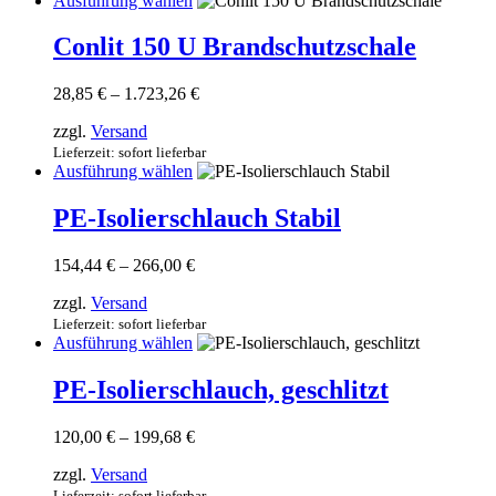
Ausführung wählen
auf
Produkt
der
weist
Conlit 150 U Brandschutzschale
Produktseite
mehrere
gewählt
Varianten
werden
Preisspanne:
28,85
€
–
1.723,26
€
auf.
28,85 €
Die
zzgl.
Versand
bis
Optionen
1.723,26 €
Lieferzeit: sofort lieferbar
können
Dieses
Ausführung wählen
auf
Produkt
der
weist
PE-Isolierschlauch Stabil
Produktseite
mehrere
gewählt
Varianten
werden
Preisspanne:
154,44
€
–
266,00
€
auf.
154,44 €
Die
zzgl.
Versand
bis
Optionen
266,00 €
Lieferzeit: sofort lieferbar
können
Dieses
Ausführung wählen
auf
Produkt
der
weist
PE-Isolierschlauch, geschlitzt
Produktseite
mehrere
gewählt
Varianten
werden
Preisspanne:
120,00
€
–
199,68
€
auf.
120,00 €
Die
zzgl.
Versand
bis
Optionen
199,68 €
Lieferzeit: sofort lieferbar