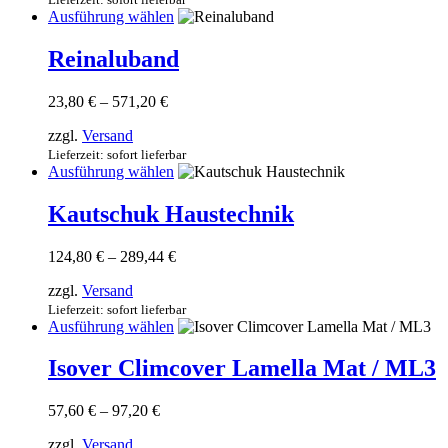
können
Dieses
Ausführung wählen
auf
Produkt
der
weist
Reinaluband
Produktseite
mehrere
gewählt
Varianten
werden
Preisspanne:
23,80
€
–
571,20
€
auf.
23,80 €
Die
zzgl.
Versand
bis
Optionen
571,20 €
Lieferzeit: sofort lieferbar
können
Dieses
Ausführung wählen
auf
Produkt
der
weist
Kautschuk Haustechnik
Produktseite
mehrere
gewählt
Varianten
werden
Preisspanne:
124,80
€
–
289,44
€
auf.
124,80 €
Die
zzgl.
Versand
bis
Optionen
289,44 €
Lieferzeit: sofort lieferbar
können
Dieses
Ausführung wählen
auf
Produkt
der
weist
Isover Climcover Lamella Mat / ML3
Produktseite
mehrere
gewählt
Varianten
werden
Preisspanne:
57,60
€
–
97,20
€
auf.
57,60 €
Die
zzgl.
Versand
bis