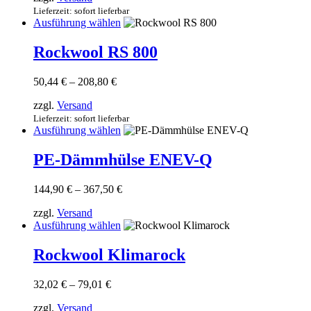
Optionen
97,20 €
Lieferzeit: sofort lieferbar
können
Dieses
Ausführung wählen
auf
Produkt
der
weist
Rockwool RS 800
Produktseite
mehrere
gewählt
Varianten
werden
Preisspanne:
50,44
€
–
208,80
€
auf.
50,44 €
Die
zzgl.
Versand
bis
Optionen
208,80 €
Lieferzeit: sofort lieferbar
können
Dieses
Ausführung wählen
auf
Produkt
der
weist
PE-Dämmhülse ENEV-Q
Produktseite
mehrere
gewählt
Varianten
werden
Preisspanne:
144,90
€
–
367,50
€
auf.
144,90 €
Die
zzgl.
Versand
bis
Optionen
Dieses
Ausführung wählen
367,50 €
können
Produkt
auf
weist
Rockwool Klimarock
der
mehrere
Produktseite
Varianten
gewählt
Preisspanne:
32,02
€
–
79,01
€
auf.
werden
32,02 €
Die
zzgl.
Versand
bis