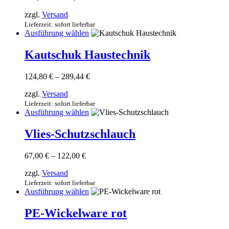
108,00 €
Die
zzgl.
Versand
bis
Optionen
205,20 €
Lieferzeit: sofort lieferbar
können
Dieses
Ausführung wählen
auf
Produkt
der
weist
Kautschuk Haustechnik
Produktseite
mehrere
gewählt
Varianten
werden
Preisspanne:
124,80
€
–
289,44
€
auf.
124,80 €
Die
zzgl.
Versand
bis
Optionen
289,44 €
Lieferzeit: sofort lieferbar
können
Dieses
Ausführung wählen
auf
Produkt
der
weist
Vlies-Schutzschlauch
Produktseite
mehrere
gewählt
Varianten
werden
Preisspanne:
67,00
€
–
122,00
€
auf.
67,00 €
Die
zzgl.
Versand
bis
Optionen
122,00 €
Lieferzeit: sofort lieferbar
können
Dieses
Ausführung wählen
auf
Produkt
der
weist
PE-Wickelware rot
Produktseite
mehrere
gewählt
Varianten