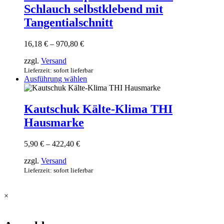
auf.
Schlauch selbstklebend mit
Die
Optionen
Tangentialschnitt
können
auf
Preisspanne:
16,18
€
–
970,80
€
der
16,18 €
Produktseite
zzgl.
Versand
bis
gewählt
970,80 €
Lieferzeit: sofort lieferbar
werden
Dieses
Ausführung wählen
Produkt
weist
mehrere
Kautschuk Kälte-Klima THI
Varianten
Hausmarke
auf.
Die
Optionen
Preisspanne:
5,90
€
–
422,40
€
können
5,90 €
auf
zzgl.
Versand
bis
der
422,40 €
Lieferzeit: sofort lieferbar
Produktseite
gewählt
werden
×