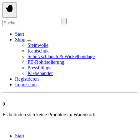
Springen
Sie
zum
Suchen
Inhalt
nach:
Start
Shop
Steinwolle
Kautschuk
Schutzschlauch & Wickelbandage
PE-Rohrisolierung
Pressfittings
Klebebänder
Registrieren
Impressum
0
Es befinden sich keine Produkte im Warenkorb.
Start