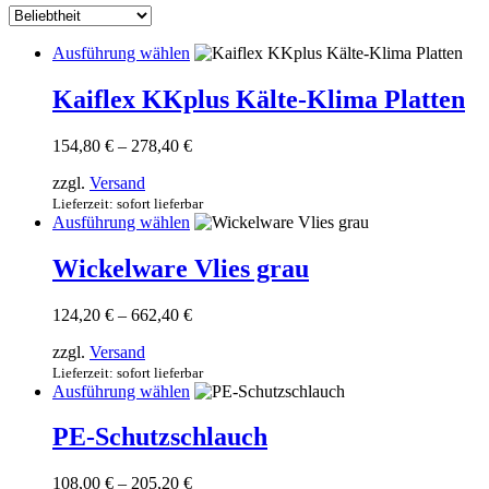
sortiert
Dieses
Ausführung wählen
Produkt
weist
Kaiflex KKplus Kälte-Klima Platten
mehrere
Varianten
Preisspanne:
154,80
€
–
278,40
€
auf.
154,80 €
Die
zzgl.
Versand
bis
Optionen
278,40 €
Lieferzeit: sofort lieferbar
können
Dieses
Ausführung wählen
auf
Produkt
der
weist
Wickelware Vlies grau
Produktseite
mehrere
gewählt
Varianten
werden
Preisspanne:
124,20
€
–
662,40
€
auf.
124,20 €
Die
zzgl.
Versand
bis
Optionen
662,40 €
Lieferzeit: sofort lieferbar
können
Dieses
Ausführung wählen
auf
Produkt
der
weist
PE-Schutzschlauch
Produktseite
mehrere
gewählt
Varianten
werden
Preisspanne:
108,00
€
–
205,20
€
auf.