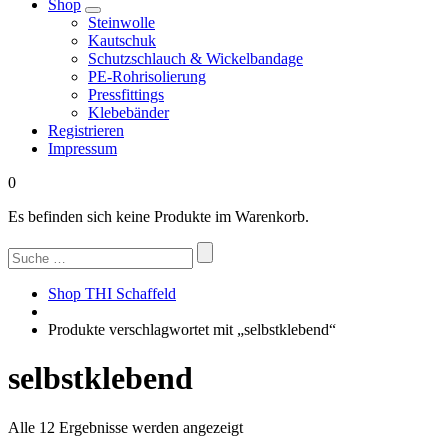
Shop
Steinwolle
Kautschuk
Schutzschlauch & Wickelbandage
PE-Rohrisolierung
Pressfittings
Klebebänder
Registrieren
Impressum
0
Es befinden sich keine Produkte im Warenkorb.
Suchen
nach:
Shop THI Schaffeld
Produkte verschlagwortet mit „selbstklebend“
selbstklebend
Nach
Alle 12 Ergebnisse werden angezeigt
Beliebtheit