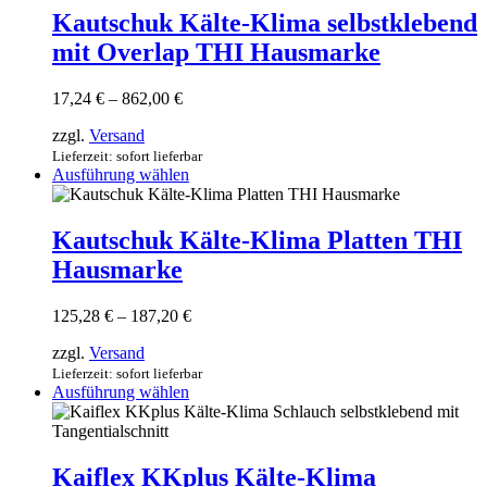
Varianten
Kautschuk Kälte-Klima selbstklebend
auf.
mit Overlap THI Hausmarke
Die
Optionen
können
Preisspanne:
17,24
€
–
862,00
€
auf
17,24 €
der
zzgl.
Versand
bis
Produktseite
862,00 €
Lieferzeit: sofort lieferbar
gewählt
Dieses
Ausführung wählen
werden
Produkt
weist
mehrere
Kautschuk Kälte-Klima Platten THI
Varianten
Hausmarke
auf.
Die
Optionen
Preisspanne:
125,28
€
–
187,20
€
können
125,28 €
auf
zzgl.
Versand
bis
der
187,20 €
Lieferzeit: sofort lieferbar
Produktseite
Dieses
Ausführung wählen
gewählt
Produkt
werden
weist
mehrere
Varianten
Kaiflex KKplus Kälte-Klima