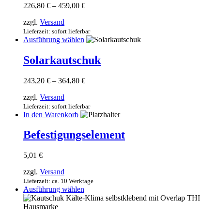
werden
Preisspanne:
226,80
€
–
459,00
€
auf.
226,80 €
Die
zzgl.
Versand
bis
Optionen
459,00 €
Lieferzeit: sofort lieferbar
können
Dieses
Ausführung wählen
auf
Produkt
der
weist
Solarkautschuk
Produktseite
mehrere
gewählt
Varianten
werden
Preisspanne:
243,20
€
–
364,80
€
auf.
243,20 €
Die
zzgl.
Versand
bis
Optionen
364,80 €
Lieferzeit: sofort lieferbar
können
In den Warenkorb
auf
der
Befestigungselement
Produktseite
gewählt
werden
5,01
€
zzgl.
Versand
Lieferzeit: ca. 10 Werktage
Dieses
Ausführung wählen
Produkt
weist
mehrere